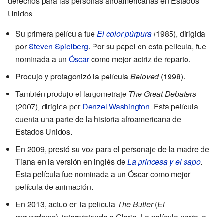
derechos para las personas afroamericanas en Estados
Unidos.
Su primera película fue
El color púrpura
(1985), dirigida
por
Steven Spielberg
. Por su papel en esta película, fue
nominada a un
Óscar
como mejor actriz de reparto.
Produjo y protagonizó la película
Beloved
(1998).
También produjo el largometraje
The Great Debaters
(2007), dirigida por
Denzel Washington
. Esta película
cuenta una parte de la historia afroamericana de
Estados Unidos.
En 2009, prestó su voz para el personaje de la madre de
Tiana en la versión en inglés de
La princesa y el sapo
.
Esta película fue nominada a un Óscar como mejor
película de animación.
En 2013, actuó en la película
The Butler
(
El
mayordomo
), interpretando a Gloria. La película narra la