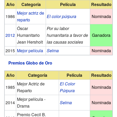
Año
Categoría
Película
Resultado
Mejor actriz de
1986
El color púrpura
Nominada
reparto
Óscar
Por su labor
2012
Humanitario
humanitaria a favor de
Ganadora
Jean Hersholt
las causas sociales
2015
Mejor película
Selma
Nominada
Premios Globo de Oro
Año
Categoría
Película
Resultado
Mejor Actriz de
El Color
1985
Nominada
Reparto
Púrpura
Mejor película -
2014
Selma
Nominada
Drama
Premio Cecil B.