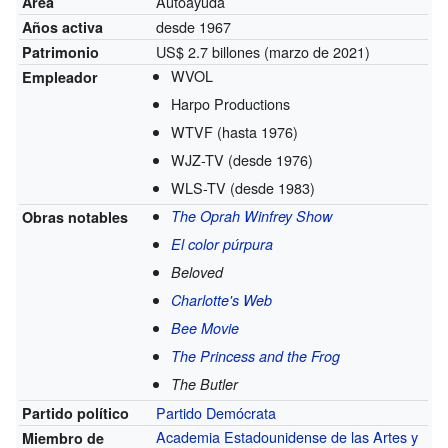
Autoayuda
Área
desde 1967
Años activa
US$ 2.7 billones (marzo de 2021)
Patrimonio
WVOL
Empleador
Harpo Productions
WTVF
(hasta 1976)
WJZ-TV
(desde 1976)
WLS-TV
(desde 1983)
The Oprah Winfrey Show
Obras notables
El color púrpura
Beloved
Charlotte's Web
Bee Movie
The Princess and the Frog
The Butler
Partido Demócrata
Partido político
Academia Estadounidense de las Artes y
Miembro de