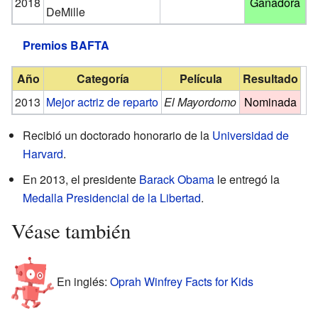
2018
Ganadora
DeMille
Premios BAFTA
Año
Categoría
Película
Resultado
2013
Mejor actriz de reparto
El Mayordomo
Nominada
Recibió un doctorado honorario de la
Universidad de
Harvard
.
En 2013, el presidente
Barack Obama
le entregó la
Medalla Presidencial de la Libertad
.
Véase también
En inglés:
Oprah Winfrey Facts for Kids