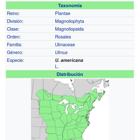
Taxonomía
Reino
:
Plantae
División
:
Magnoliophyta
Clase
:
Magnoliopsida
Orden
:
Rosales
Familia
:
Ulmaceae
Género
:
Ulmus
Especie
:
U. americana
L.
Distribución