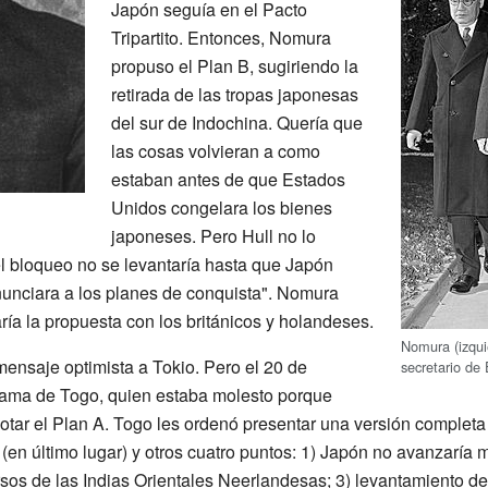
Japón seguía en el Pacto
Tripartito. Entonces, Nomura
propuso el Plan B, sugiriendo la
retirada de las tropas japonesas
del sur de Indochina. Quería que
las cosas volvieran a como
estaban antes de que Estados
Unidos congelara los bienes
japoneses. Pero Hull no lo
el bloqueo no se levantaría hasta que Japón
nunciara a los planes de conquista". Nomura
taría la propuesta con los británicos y holandeses.
Nomura (izqui
nsaje optimista a Tokio. Pero el 20 de
secretario de 
grama de Togo, quien estaba molesto porque
tar el Plan A. Togo les ordenó presentar una versión completa d
 (en último lugar) y otros cuatro puntos: 1) Japón no avanzaría m
sos de las Indias Orientales Neerlandesas; 3) levantamiento de