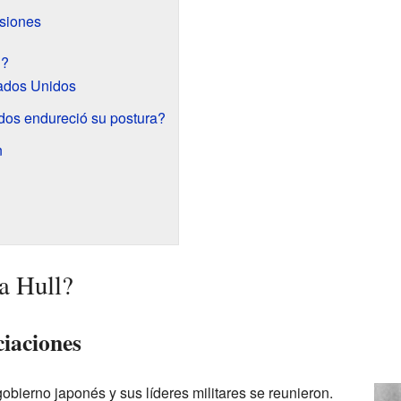
nsiones
l?
ados Unidos
dos endureció su postura?
n
a Hull?
ciaciones
obierno japonés y sus líderes militares se reunieron.