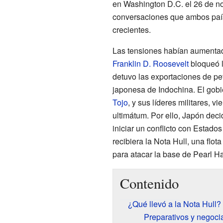
en Washington D.C. el 26 de no
conversaciones que ambos paíse
crecientes.
Las tensiones habían aumentad
Franklin D. Roosevelt
bloqueó l
detuvo las exportaciones de pe
japonesa de Indochina. El gobi
Tojo
, y sus líderes militares, v
ultimátum. Por ello, Japón deci
iniciar un conflicto con Estad
recibiera la Nota Hull, una flot
para atacar la base de Pearl H
Contenido
¿Qué llevó a la Nota Hull?
Preparativos y negoci