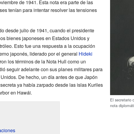
viembre de 1941. Esta nota era parte de las
s tenían para intentar resolver las tensiones
o desde julio de 1941, cuando el presidente
os bienes japoneses en Estados Unidos y
tróleo. Esto fue una respuesta a la ocupación
erno japonés, liderado por el general
Hideki
ieron los términos de la Nota Hull como un
dió seguir adelante con sus planes militares para
os Unidos. De hecho, un día antes de que Japón
a secreta ya había zarpado desde las islas Kuriles
arbor en Hawái.
El secretario
nota diplomát
aciones