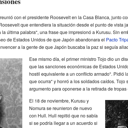
nsiones
reunió con el presidente Roosevelt en la Casa Blanca, junto c
 Roosevelt que entendiera la situación desde el punto de vista 
 la última palabra", una frase que impresionó a Kurusu. Sin e
eseo de Estados Unidos de que Japón abandonara el
Pacto Tripa
onvencer a la gente de que Japón buscaba la paz si seguía ali
Ese mismo día, el primer ministro Tojo dio un dis
que las sanciones económicas de Estados Unidos
hostil equivalente a un conflicto armado". Pidió l
que ocurra" y honró a los soldados caídos. Tojo
argumento para oponerse a la retirada de tropas
El 18 de noviembre, Kurusu y
Nomura se reunieron de nuevo
con Hull. Hull repitió que no sabía
si se podría llegar a un acuerdo si