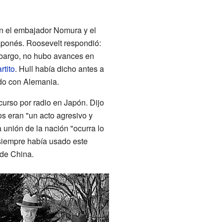
on el embajador Nomura y el
japonés. Roosevelt respondió:
mbargo, no hubo avances en
rtito
. Hull había dicho antes a
ado con Alemania.
curso por radio en Japón. Dijo
 eran "un acto agresivo y
a unión de la nación "ocurra lo
 siempre había usado este
 de China.