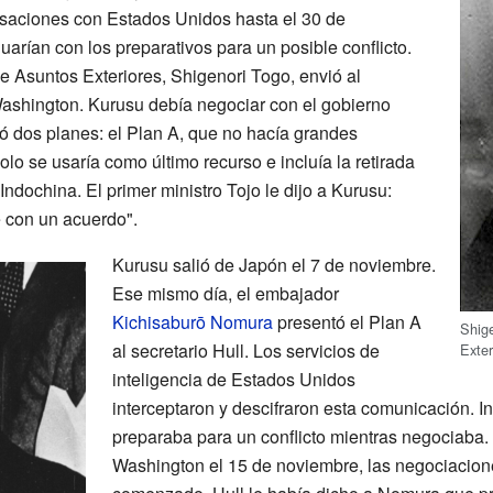
rsaciones con Estados Unidos hasta el 30 de
arían con los preparativos para un posible conflicto.
e Asuntos Exteriores, Shigenori Togo, envió al
ashington. Kurusu debía negociar con el gobierno
ó dos planes: el Plan A, que no hacía grandes
olo se usaría como último recurso e incluía la retirada
Indochina. El primer ministro Tojo le dijo a Kurusu:
e con un acuerdo".
Kurusu salió de Japón el 7 de noviembre.
Ese mismo día, el embajador
Kichisaburō Nomura
presentó el Plan A
Shige
al secretario Hull. Los servicios de
Exter
inteligencia de Estados Unidos
interceptaron y descifraron esta comunicación. I
preparaba para un conflicto mientras negociaba
Washington el 15 de noviembre, las negociacion