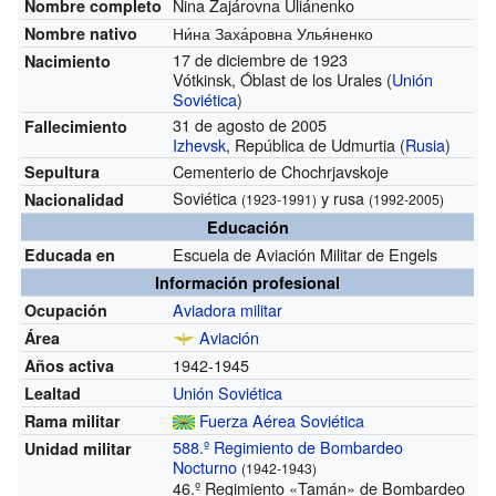
Nina Zajárovna Uliánenko
Nombre completo
Ни́на Заха́ровна Улья́ненко
Nombre nativo
17 de diciembre de 1923
Nacimiento
Vótkinsk, Óblast de los Urales (
Unión
Soviética
)
31 de agosto de 2005
Fallecimiento
Izhevsk
, República de Udmurtia (
Rusia
)
Cementerio de Chochrjavskoje
Sepultura
Soviética
y rusa
Nacionalidad
(1923-1991)
(1992-2005)
Educación
Escuela de Aviación Militar de Engels
Educada en
Información profesional
Aviadora militar
Ocupación
Aviación
Área
1942-1945
Años activa
Unión Soviética
Lealtad
Fuerza Aérea Soviética
Rama militar
588.º Regimiento de Bombardeo
Unidad militar
Nocturno
(1942-1943)
46.º Regimiento «Tamán» de Bombardeo