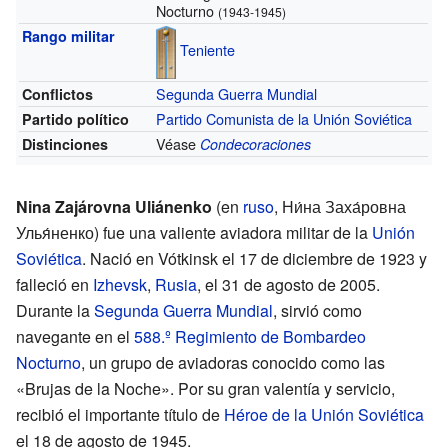
Nocturno
(1943-1945)
Rango militar
Teniente
Segunda Guerra Mundial
Conflictos
Partido Comunista de la Unión Soviética
Partido político
Véase
Distinciones
Condecoraciones
Nina Zajárovna Uliánenko
(en
ruso
,
Ни́на Заха́ровна
Улья́ненко
) fue una valiente aviadora militar de la
Unión
Soviética
. Nació en Vótkinsk el 17 de diciembre de 1923 y
falleció en
Izhevsk
,
Rusia
, el 31 de agosto de 2005.
Durante la
Segunda Guerra Mundial
, sirvió como
navegante en el
588.º Regimiento de Bombardeo
Nocturno
, un grupo de aviadoras conocido como las
«Brujas de la Noche». Por su gran valentía y servicio,
recibió el importante título de
Héroe de la Unión Soviética
el 18 de agosto de 1945.