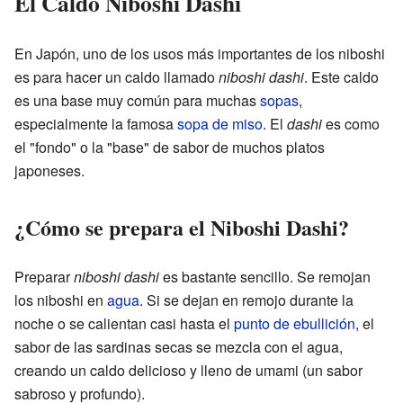
El Caldo Niboshi Dashi
En Japón, uno de los usos más importantes de los niboshi
es para hacer un caldo llamado
niboshi dashi
. Este caldo
es una base muy común para muchas
sopas
,
especialmente la famosa
sopa de miso
. El
dashi
es como
el "fondo" o la "base" de sabor de muchos platos
japoneses.
¿Cómo se prepara el Niboshi Dashi?
Preparar
niboshi dashi
es bastante sencillo. Se remojan
los niboshi en
agua
. Si se dejan en remojo durante la
noche o se calientan casi hasta el
punto de ebullición
, el
sabor de las sardinas secas se mezcla con el agua,
creando un caldo delicioso y lleno de umami (un sabor
sabroso y profundo).