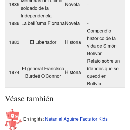
Memorias del último
1885
Novela
-
soldado de la
independencia
1886
La bellísima Floriana
Novela
-
Compendio
histórico de la
1883
El Libertador
Historia
vida de Simón
Bolívar
Relato sobre un
El general Francisco
irlandés que se
1874
Historia
Burdett O'Connor
quedó en
Bolivia
Véase también
En inglés:
Nataniel Aguirre Facts for Kids