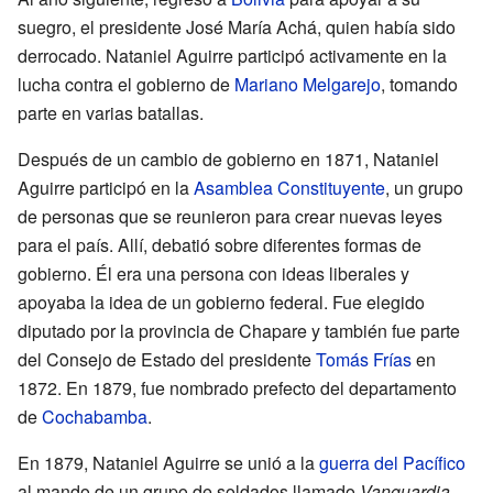
suegro, el presidente José María Achá, quien había sido
derrocado. Nataniel Aguirre participó activamente en la
lucha contra el gobierno de
Mariano Melgarejo
, tomando
parte en varias batallas.
Después de un cambio de gobierno en 1871, Nataniel
Aguirre participó en la
Asamblea Constituyente
, un grupo
de personas que se reunieron para crear nuevas leyes
para el país. Allí, debatió sobre diferentes formas de
gobierno. Él era una persona con ideas liberales y
apoyaba la idea de un gobierno federal. Fue elegido
diputado por la provincia de Chapare y también fue parte
del Consejo de Estado del presidente
Tomás Frías
en
1872. En 1879, fue nombrado prefecto del departamento
de
Cochabamba
.
En 1879, Nataniel Aguirre se unió a la
guerra del Pacífico
al mando de un grupo de soldados llamado
Vanguardia
.