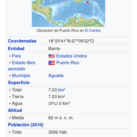
Ubicación de Puerto Rico en
El Caribe
18°20′41″N
67°09′22″O
Coordenadas
Barrio
Entidad
•
País
Estados Unidos
•
Estado libre
Puerto Rico
asociado
•
Municipio
Aguada
Superficie
• Total
7.03
km²
• Tierra
7.03 km²
• Agua
(0%) 0 km²
Altitud
• Media
82 m s. n. m.
Población
(
2010
)
• Total
3292 hab.