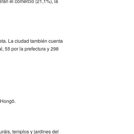
an el comercio (21,1%), la
eta. La ciudad también cuenta
, 55 por la prefectura y 298
e Hongō.
ráis, templos y jardines del