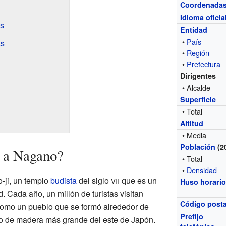
Coordenada
Idioma oficia
as
Entidad
•
País
as
•
Región
•
Prefectura
Dirigentes
• Alcalde
Superficie
• Total
Altitud
• Media
Población
(2
l a Nagano?
• Total
•
Densidad
-ji, un templo
budista
del siglo
vii
que es un
Huso horari
. Cada año, un millón de turistas visitan
Código posta
como un pueblo que se formó alrededor de
Prefijo
cio de madera más grande del este de Japón.