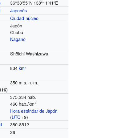
36°38′55″N
138°11′41″E
s
Japonés
l
Ciudad-núcleo
Japón
Chubu
Nagano
Shōichi Washizawa
834
km²
350 m s. n. m.
016)
375,234 hab.
460 hab./km²
Hora estándar de Japón
o
(
UTC
+9)
380-8512
l
26