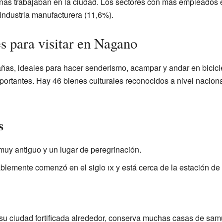
as trabajaban en la ciudad. Los sectores con más empleados er
 industria manufacturera (11,6%).
s para visitar en Nagano
as, ideales para hacer senderismo, acampar y andar en bicicl
portantes. Hay 46 bienes culturales reconocidos a nivel nacional
s
uy antiguo y un lugar de peregrinación.
ablemente comenzó en el siglo
ix
y está cerca de la estación d
su ciudad fortificada alrededor, conserva muchas casas de samu