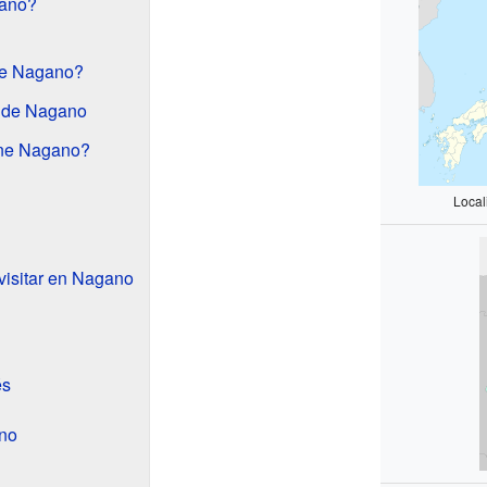
gano?
de Nagano?
 de Nagano
ene Nagano?
Local
visitar en Nagano
és
ano