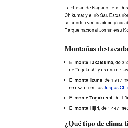
La ciudad de Nagano tiene dos 
Chikuma) y el río Sai. Estos río
se pueden ver los cinco picos 
Parque nacional Jōshin'etsu K
Montañas destacada
El
monte Takatsuma
, de 2.
de Togakushi y es una de las
El
monte Iizuna
, de 1.917 m
se usaron en los
Juegos Olím
El
monte Togakushi
, de 1.
El
monte Hijiri
, de 1.447 met
¿Qué tipo de clima 