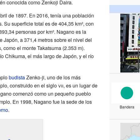
én conocida como Zenkoji Daira.
bril de 1897. En 2016, tenía una población
 Su superficie total es de 404,35 km², con
893,34 personas por km². Nagano es la
de Japón, a 371,4 metros sobre el nivel del
, como el monte Takatsuma (2.353 m).
ío Chikuma, el más largo de Japón, y el río
mplo
budista
Zenko-ji, uno de los más
lo, construido en el siglo
vii
, es un lugar de
Nagano comenzó como un pequeño pueblo
emplo. En 1998, Nagano fue la sede de los
Bandera
erno
.