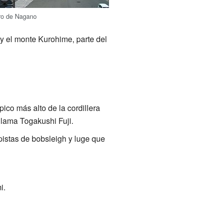
ro de Nagano
y el monte Kurohime, parte del
ico más alto de la cordillera
llama Togakushi Fuji.
pistas de bobsleigh y luge que
i.