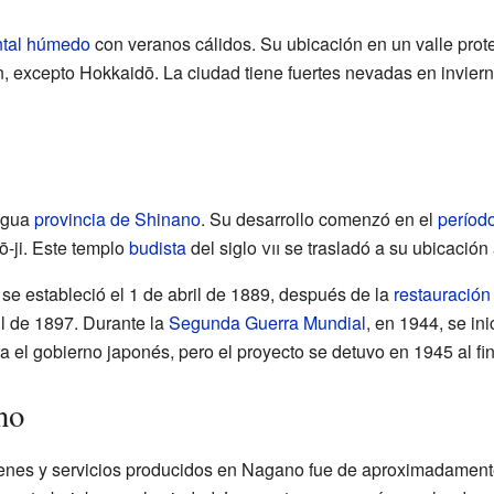
ntal húmedo
con veranos cálidos. Su ubicación en un valle pro
n, excepto Hokkaidō. La ciudad tiene fuertes nevadas en inviern
igua
provincia de Shinano
. Su desarrollo comenzó en el
períod
ō-ji. Este templo
budista
del siglo
vii
se trasladó a su ubicación 
e estableció el 1 de abril de 1889, después de la
restauración 
il de 1897. Durante la
Segunda Guerra Mundial
, en 1944, se in
a el gobierno japonés, pero el proyecto se detuvo en 1945 al fina
no
 bienes y servicios producidos en Nagano fue de aproximadament