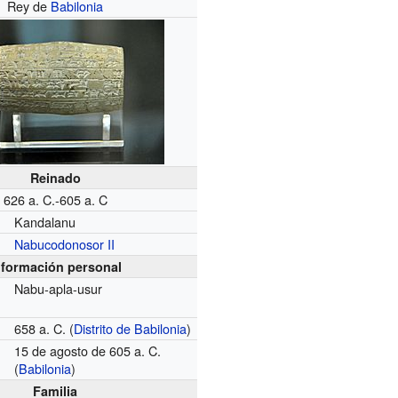
Rey de
Babilonia
Reinado
626 a. C.-605 a. C
Kandalanu
Nabucodonosor II
nformación personal
Nabu-apla-usur
658 a. C. (
Distrito de Babilonia
)
15 de agosto de 605 a. C.
(
Babilonia
)
Familia