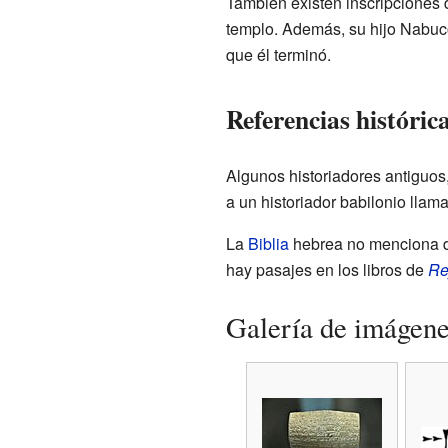
También existen inscripciones d
templo. Además, su hijo Nabuco
que él terminó.
Referencias históric
Algunos historiadores antiguos
a un historiador babilonio llam
La
Biblia
hebrea no menciona di
hay pasajes en los libros de
Re
Galería de imágen