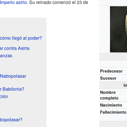
Imperio asirio
. Su reinado comenzó el 23 de
cómo llegó al poder?
r contra Asiria
ianzas
Predecesor
e Nabopolasar
Sucesor
I
r Babilonia?
Nombre
ción
completo
Nacimiento
Fallecimiento
bopolasar?