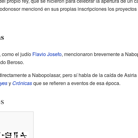
el propio rey, que se hicieron para celebrar la apertura de un c
donosor mencionó en sus propias inscripciones los proyectos 
as
, como el judío
Flavio Josefo
, mencionaron brevemente a Nabopo
ado Beroso.
rectamente a Nabopolasar, pero sí habla de la caída de Asiria
yes
y
Crónicas
que se refieren a eventos de esa época.
es