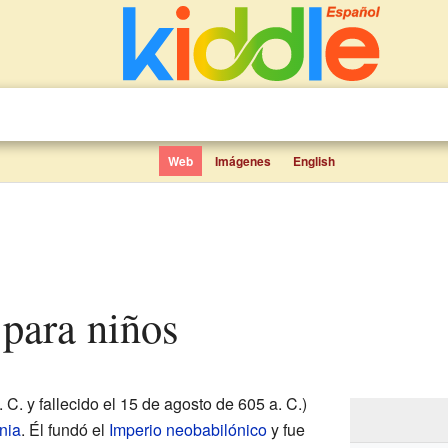
Web
Imágenes
English
 para niños
 C. y fallecido el 15 de agosto de 605 a. C.)
nia
. Él fundó el
Imperio neobabilónico
y fue