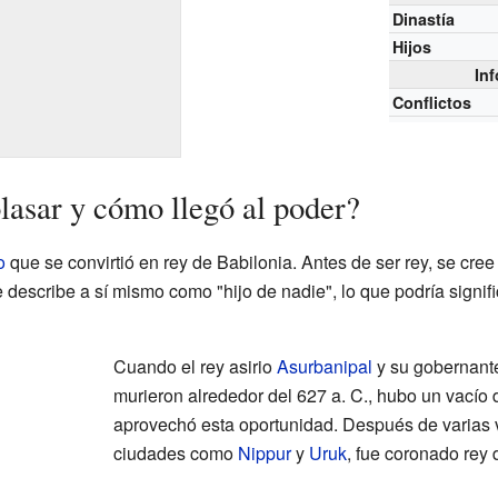
Dinastía
Hijos
In
Conflictos
asar y cómo llegó al poder?
o
que se convirtió en rey de Babilonia. Antes de ser rey, se cree
 describe a sí mismo como "hijo de nadie", lo que podría signif
Cuando el rey asirio
Asurbanipal
y su gobernant
murieron alrededor del 627 a. C., hubo un vacío
aprovechó esta oportunidad. Después de varias vi
ciudades como
Nippur
y
Uruk
, fue coronado rey 