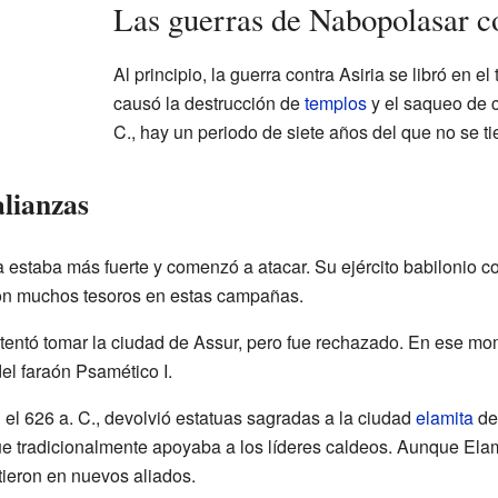
Las guerras de Nabopolasar c
Al principio, la guerra contra Asiria se libró en el 
causó la destrucción de
templos
y el saqueo de 
C., hay un periodo de siete años del que no se t
alianzas
 estaba más fuerte y comenzó a atacar. Su ejército babilonio co
ron muchos tesoros en estas campañas.
tentó tomar la ciudad de Assur, pero fue rechazado. En ese mom
el faraón Psamético I.
el 626 a. C., devolvió estatuas sagradas a la ciudad
elamita
d
e tradicionalmente apoyaba a los líderes caldeos. Aunque Elam
tieron en nuevos aliados.