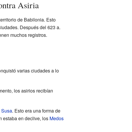
ontra Asiria
territorio de Babilonia. Esto
ciudades. Después del 623 a.
ienen muchos registros.
nquistó varias ciudades a lo
ento, los asirios recibían
e
Susa
. Esto era una forma de
 estaba en declive, los
Medos