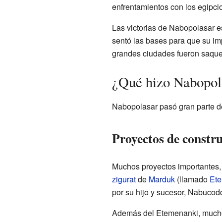
enfrentamientos con los egipcio
Las victorias de Nabopolasar es
sentó las bases para que su i
grandes ciudades fueron saqu
¿Qué hizo Nabopola
Nabopolasar pasó gran parte de
Proyectos de constr
Muchos proyectos importantes, c
zigurat
de
Marduk
(llamado
Et
por su hijo y sucesor, Nabucodo
Además del Etemenanki, muchos 