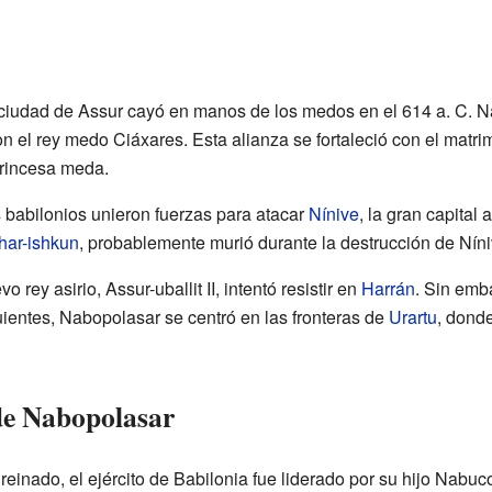
ciudad de Assur cayó en manos de los medos en el 614 a. C. N
n el rey medo Ciáxares. Esta alianza se fortaleció con el matr
princesa meda.
s babilonios unieron fuerzas para atacar
Nínive
, la gran capital
har-ishkun
, probablemente murió durante la destrucción de Níni
rey asirio, Assur-uballit II, intentó resistir en
Harrán
. Sin emb
uientes, Nabopolasar se centró en las fronteras de
Urartu
, donde
 de Nabopolasar
reinado, el ejército de Babilonia fue liderado por su hijo Nabu