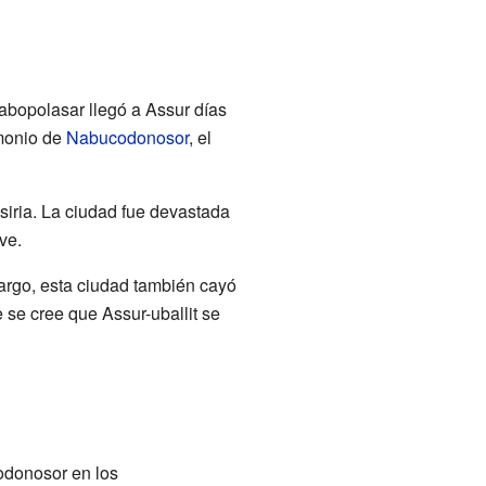
abopolasar llegó a Assur días
imonio de
Nabucodonosor
, el
 asiria. La ciudad fue devastada
ve.
argo, esta ciudad también cayó
 se cree que Assur-uballit se
codonosor en los