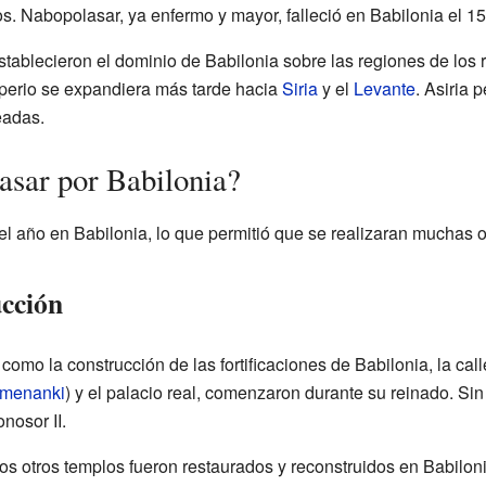
s. Nabopolasar, ya enfermo y mayor, falleció en Babilonia el 15
tablecieron el dominio de Babilonia sobre las regiones de los rí
mperio se expandiera más tarde hacia
Siria
y el
Levante
. Asiria 
eadas.
sar por Babilonia?
l año en Babilonia, lo que permitió que se realizaran muchas o
ucción
omo la construcción de las fortificaciones de Babilonia, la call
emenanki
) y el palacio real, comenzaron durante su reinado. Si
nosor II.
otros templos fueron restaurados y reconstruidos en Babiloni