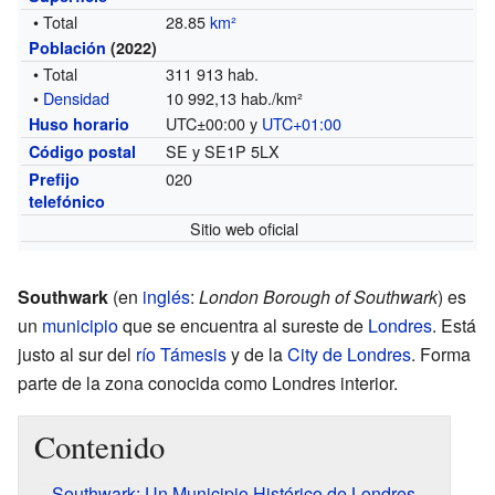
• Total
28.85
km²
Población
(2022)
• Total
311 913 hab.
•
Densidad
10 992,13 hab./km²
UTC±00:00 y
UTC+01:00
Huso horario
SE y SE1P 5LX
Código postal
020
Prefijo
telefónico
Sitio web oficial
Southwark
(en
inglés
:
London Borough of Southwark
) es
un
municipio
que se encuentra al sureste de
Londres
. Está
justo al sur del
río Támesis
y de la
City de Londres
. Forma
parte de la zona conocida como Londres interior.
Contenido
Southwark: Un Municipio Histórico de Londres