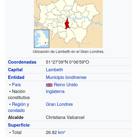
Ubicación de Lambeth en el Gran Londres.
51°27′39″N
0°06′59″O
Coordenadas
Lambeth
Capital
Municipio londinense
Entidad
•
País
Reino Unido
• Nación
Inglaterra
constitutiva
•
Región
y
Gran Londres
condado
Christiana Valcarcel
Alcalde
Superficie
• Total
26.82
km²