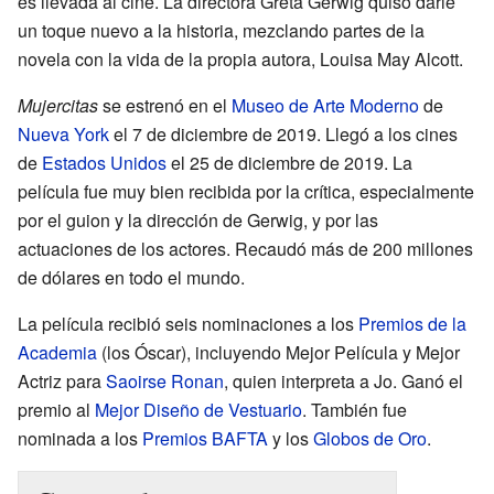
es llevada al cine. La directora Greta Gerwig quiso darle
un toque nuevo a la historia, mezclando partes de la
novela con la vida de la propia autora, Louisa May Alcott.
Mujercitas
se estrenó en el
Museo de Arte Moderno
de
Nueva York
el 7 de diciembre de 2019. Llegó a los cines
de
Estados Unidos
el 25 de diciembre de 2019. La
película fue muy bien recibida por la crítica, especialmente
por el guion y la dirección de Gerwig, y por las
actuaciones de los actores. Recaudó más de 200 millones
de dólares en todo el mundo.
La película recibió seis nominaciones a los
Premios de la
Academia
(los Óscar), incluyendo Mejor Película y Mejor
Actriz para
Saoirse Ronan
, quien interpreta a Jo. Ganó el
premio al
Mejor Diseño de Vestuario
. También fue
nominada a los
Premios BAFTA
y los
Globos de Oro
.