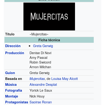
«Mujercitas»
Título
Ficha técnica
Greta Gerwig
Dirección
Denise Di Novi
Producción
Amy Pascal
Robin Swicord
Arnon Milchan
Greta Gerwig
Guion
, de
Louisa May Alcott
Basada en
Mujercitas
Alexandre Desplat
Música
Yorick Le Saux
Fotografía
Nick Houy
Montaje
Saoirse Ronan
Protagonistas