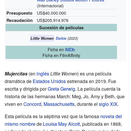
(Internacional)
US$40.000.000
Presupuesto
US$205.914.976
Recaudación
Sucesión de películas
Little Women
Barbie
(2023)
Ficha
en
IMDb
Ficha
en FilmAffinity
Mujercitas
(en
inglés
Little Women
) es una película
dramática de
Estados Unidos
estrenada en 2019. Fue
escrita y dirigida por
Greta Gerwig
. La película cuenta la
historia de las hermanas March: Meg, Jo, Amy y Beth, que
viven en
Concord
,
Massachusetts
, durante el
siglo XIX
.
Esta película es la séptima vez que la famosa
novela del
mismo nombre
de
Louisa May Alcott
, publicada en 1868,