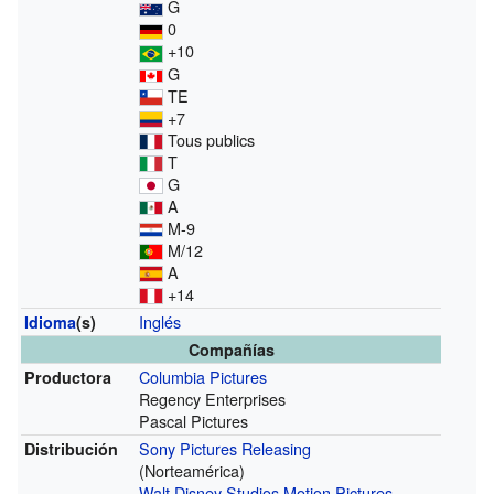
G
0
+10
G
TE
+7
Tous publics
T
G
A
M-9
M/12
A
+14
Inglés
Idioma
(s)
Compañías
Columbia Pictures
Productora
Regency Enterprises
Pascal Pictures
Sony Pictures Releasing
Distribución
(Norteamérica)
Walt Disney Studios Motion Pictures