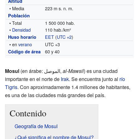
Altitud
• Media
223 m s. n. m.
Población
• Total
1 500 000 hab.
•
Densidad
110 hab./km²
EET
(
UTC +2
)
Huso horario
• en
verano
UTC +3
60 y 40
Código de área
Mosul
(en árabe: الموصل,
al-Mawsil
) es una ciudad
importante en el norte de
Irak
. Se encuentra junto al
río
Tigris
. Con aproximadamente 1.4 millones de habitantes,
es una de las ciudades más grandes del país.
Contenido
Geografía de Mosul
¿Qué significa el nombre de Mosul?