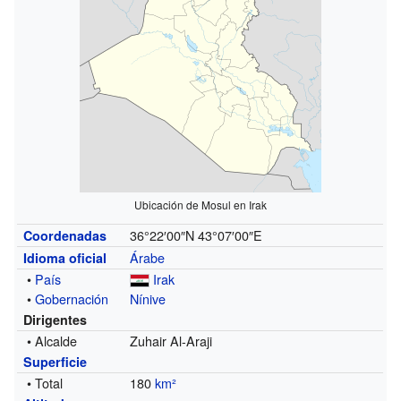
Ubicación de Mosul en Irak
36°22′00″N
43°07′00″E
Coordenadas
Árabe
Idioma oficial
•
País
Irak
•
Gobernación
Nínive
Dirigentes
• Alcalde
Zuhair Al-Araji
Superficie
• Total
180
km²