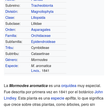
Subreino:
Tracheobionta
División
:
Magnoliophyta
Clase
:
Liliopsida
Subclase:
Liliidae
Orden
:
Asparagales
Familia
:
Orchidaceae
Subfamilia:
Epidendroideae
Tribu
:
Cymbidieae
Subtribu:
Catasetinae
Género
:
Mormodes
Especie
:
M. aromatica
Lindl.
1841
La
Mormodes aromatica
es una
orquídea
muy especial.
Fue descrita por primera vez en 1841 por el botánico
John
Lindley
. Esta planta es una
especie
epífita
, lo que significa
que crece sobre otras plantas, como árboles, pero sin