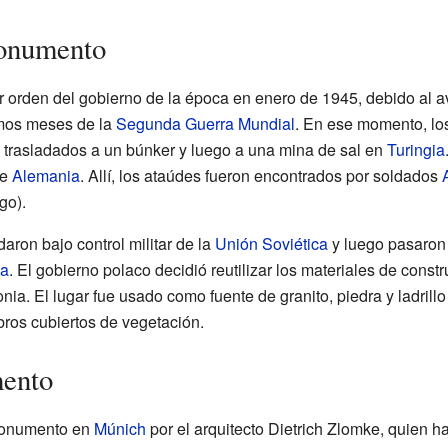
Monumento
 orden del gobierno de la época en enero de 1945, debido al 
timos meses de la
Segunda Guerra Mundial
. En ese momento, lo
 trasladados a un búnker y luego a una mina de sal en
Turingia
de
Alemania
. Allí, los ataúdes fueron encontrados por soldados
go).
ron bajo control militar de la
Unión Soviética
y luego pasaron a
ia
. El gobierno polaco decidió reutilizar los materiales de constr
ia. El lugar fue usado como fuente de granito, piedra y ladrill
os cubiertos de vegetación.
mento
 monumento en
Múnich
por el arquitecto Dietrich Zlomke, quien 