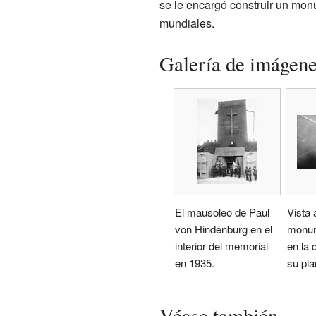
se le encargó construir un mon
mundiales.
Galería de imágen
El mausoleo de Paul
Vista 
von Hindenburg en el
monum
interior del memorial
en la 
en 1935.
su pla
Véase también