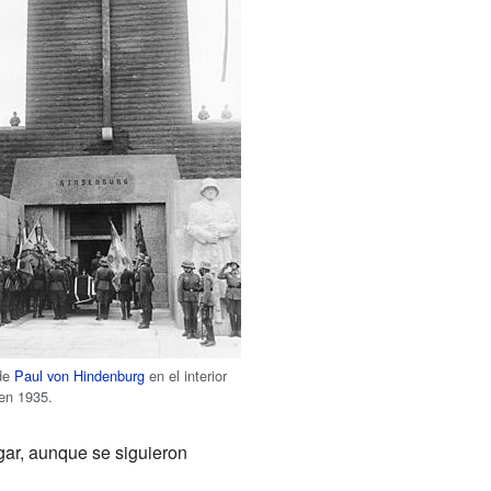
 de
Paul von Hindenburg
en el interior
en 1935.
gar, aunque se siguieron