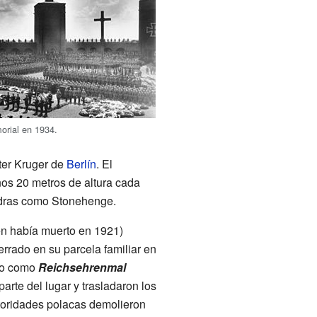
orial en 1934.
ter Kruger de
Berlín
. El
os 20 metros de altura cada
iedras como Stonehenge.
en había muerto en 1921)
rrado en su parcela familiar en
ado como
Reichsehrenmal
rte del lugar y trasladaron los
utoridades polacas demolieron