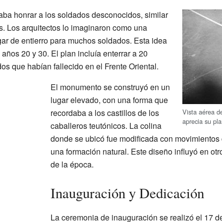
ba honrar a los soldados desconocidos, similar
s. Los arquitectos lo imaginaron como una
ugar de entierro para muchos soldados. Esta idea
años 20 y 30. El plan incluía enterrar a 20
 que habían fallecido en el Frente Oriental.
El monumento se construyó en un
lugar elevado, con una forma que
Vista aérea 
recordaba a los castillos de los
aprecia su pl
caballeros teutónicos. La colina
donde se ubicó fue modificada con movimientos d
una formación natural. Este diseño influyó en ot
de la época.
Inauguración y Dedicación
La ceremonia de inauguración se realizó el 17 d