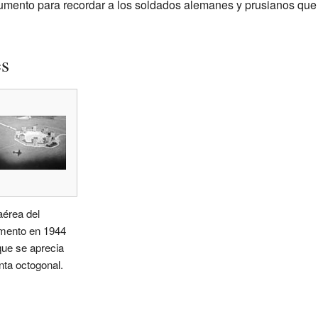
umento para recordar a los soldados alemanes y prusianos que f
es
aérea del
ento en 1944
que se aprecia
nta octogonal.