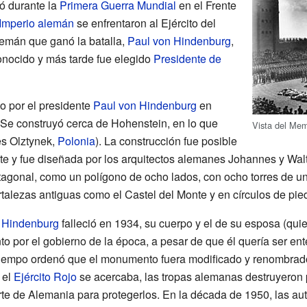
ió durante la
Primera Guerra Mundial
en el Frente
Imperio alemán
se enfrentaron al Ejército del
emán que ganó la batalla,
Paul von Hindenburg
,
onocido y más tarde fue elegido
Presidente de
 por el presidente
Paul von Hindenburg
en
 Se construyó cerca de Hohenstein, en lo que
Vista del Mem
es Olztynek,
Polonia
). La construcción fue posible
te y fue diseñada por los arquitectos alemanes Johannes y Wal
agonal, como un polígono de ocho lados, con ocho torres de un
ortalezas antiguas como el Castel del Monte y en círculos de p
 Hindenburg
falleció en 1934, su cuerpo y el de su esposa (qui
 por el gobierno de la época, a pesar de que él quería ser ente
 tiempo ordenó que el monumento fuera modificado y renombr
 el
Ejército Rojo
se acercaba, las tropas alemanas destruyeron pa
rte de Alemania para protegerlos. En la década de 1950, las a