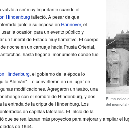
volvió a ser muy importante cuando el
von Hindenburg
falleció. A pesar de que
nterrado junto a su esposa en
Hannover
, el
 usar la ocasión para un evento público y
r un funeral de Estado muy llamativo. El cuerpo
 de noche en un carruaje hacia Prusia Oriental,
ntorchas, hasta llegar al monumento donde fue
on Hindenburg
, el gobierno de la época lo
llo Alemán". Lo convirtieron en un lugar de
 algunas modificaciones. Agregaron un teatro, una
tonehenge con el nombre de Hindenburg, y dos
El mausoleo
 la entrada de la cripta de Hindenburg. Los
del memorial 
terrados en capillas laterales. El inicio de la
ó que se realizaran más proyectos para mejorar y ampliar el lu
diados de 1944.