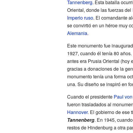
Tannenberg
. Esta batalla ocurr
Oriental, donde las fuerzas del
Imperio ruso
. El comandante al
se convirtió en un héroe muy c
Alemania
.
Este monumento fue inaugurado
1927, cuando él tenía 80 años.
antes era Prusia Oriental (hoy 
gracias a donaciones de la gen
monumento tenía una forma oct
una. Su diseño se inspiró en f
Cuando el presidente
Paul von
fueron trasladados al monumento
Hannover
. El gobierno de ese
Tannenberg
. En 1945, cuando
restos de Hindenburg a otra pa