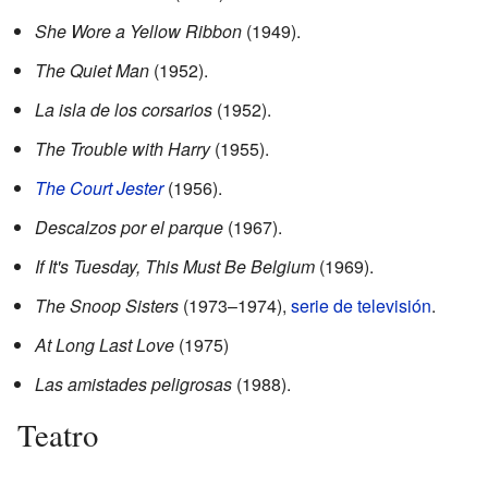
She Wore a Yellow Ribbon
(1949).
The Quiet Man
(1952).
La isla de los corsarios
(1952).
The Trouble with Harry
(1955).
The Court Jester
(1956).
Descalzos por el parque
(1967).
If It's Tuesday, This Must Be Belgium
(1969).
The Snoop Sisters
(1973–1974),
serie de televisión
.
At Long Last Love
(1975)
Las amistades peligrosas
(1988).
Teatro