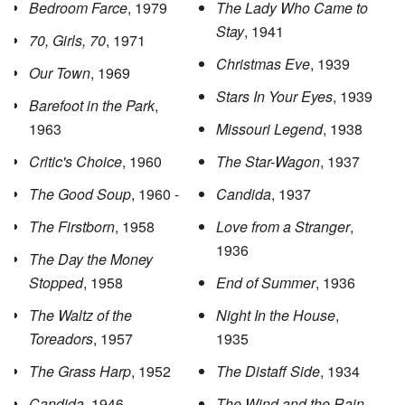
Bedroom Farce
, 1979
The Lady Who Came to
Stay
, 1941
70, Girls, 70
, 1971
Christmas Eve
, 1939
Our Town
, 1969
Stars In Your Eyes
, 1939
Barefoot in the Park
,
1963
Missouri Legend
, 1938
Critic's Choice
, 1960
The Star-Wagon
, 1937
The Good Soup
, 1960 -
Candida
, 1937
The Firstborn
, 1958
Love from a Stranger
,
1936
The Day the Money
Stopped
, 1958
End of Summer
, 1936
The Waltz of the
Night In the House
,
Toreadors
, 1957
1935
The Grass Harp
, 1952
The Distaff Side
, 1934
Candida
, 1946
The Wind and the Rain
,