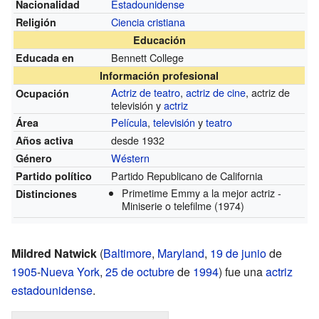
Estadounidense
Nacionalidad
Ciencia cristiana
Religión
Educación
Bennett College
Educada en
Información profesional
Actriz de teatro
,
actriz de cine
, actriz de
Ocupación
televisión y
actriz
Película
,
televisión
y
teatro
Área
desde 1932
Años activa
Wéstern
Género
Partido Republicano de California
Partido político
Primetime Emmy a la mejor actriz -
Distinciones
Miniserie o telefilme
(1974)
Mildred Natwick
(
Baltimore
,
Maryland
,
19 de junio
de
1905
-
Nueva York
,
25 de octubre
de
1994
) fue una
actriz
estadounidense
.