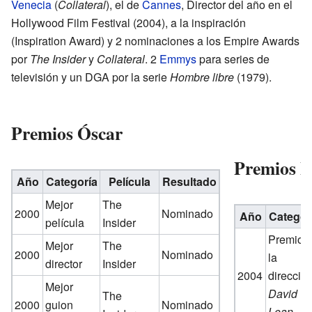
Venecia
(
Collateral
), el de
Cannes
, Director del año en el
Hollywood Film Festival (2004), a la inspiración
(Inspiration Award) y 2 nominaciones a los Empire Awards
por
The Insider
y
Collateral
. 2
Emmys
para series de
televisión y un DGA por la serie
Hombre libre
(1979).
Premios Óscar
Premios 
Año
Categoría
Película
Resultado
Mejor
The
2000
Nominado
Año
Categor
película
Insider
Premio 
Mejor
The
2000
Nominado
la
director
Insider
2004
direcció
Mejor
David
The
2000
guion
Nominado
Lean