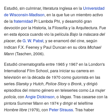
Estudió, sin culminar, literatura inglesa en la
Universidad
de Wisconsin-Madison
, en la que fue un miembro activo
de la
fraternidad
Pi Lambda Phi, y desarrolló gran
devoción por la Historia, la Filosofía y la Arquitectura. Fue
en esta época cuando vio la película
Bajo la máscara del
placer
, de
G. W. Pabst
, y se enamoró del cine, según
indican F.X. Feeney y Paul Duncan en su obra
Michael
Mann
(Taschen, 2006).
Estudió cinematografía entre 1965 y 1967 en la London's
International Film School, para iniciar su carrera en
televisión en la década de 1970 como guionista en las
series
Starsky y Hutch
,
Police Story
o
Bronk
, y dirigió
episodios del mismo género en teleseries como
La mujer
policía
, con
Angie Dickinson
, o
Vegas
. Tras casarse con la
pintora Summer Mann en 1974 y dirigir el telefilme
Hombre libre
(1979), con
Peter Strauss
. Tras haber