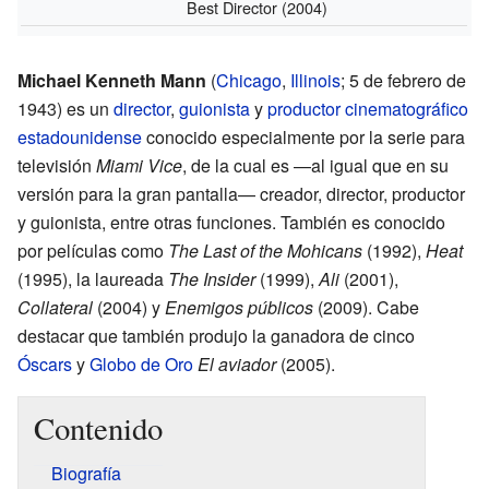
Best Director
(2004)
Michael Kenneth Mann
(
Chicago
,
Illinois
; 5 de febrero de
1943) es un
director
,
guionista
y
productor cinematográfico
estadounidense
conocido especialmente por la serie para
televisión
Miami Vice
, de la cual es —al igual que en su
versión para la gran pantalla— creador, director, productor
y guionista, entre otras funciones. También es conocido
por películas como
The Last of the Mohicans
(1992),
Heat
(1995), la laureada
The Insider
(1999),
Ali
(2001),
Collateral
(2004) y
Enemigos públicos
(2009). Cabe
destacar que también produjo la ganadora de cinco
Óscars
y
Globo de Oro
El aviador
(2005).
Contenido
Biografía