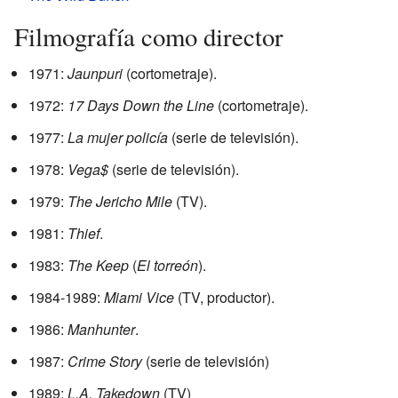
Filmografía como director
1971:
Jaunpuri
(cortometraje).
1972:
17 Days Down the Line
(cortometraje).
1977:
La mujer policía
(serie de televisión).
1978:
Vega$
(serie de televisión).
1979:
The Jericho Mile
(TV).
1981:
Thief
.
1983:
The Keep
(
El torreón
).
1984-1989:
Miami Vice
(TV, productor).
1986:
Manhunter
.
1987:
Crime Story
(serie de televisión)
1989:
L.A. Takedown
(TV)