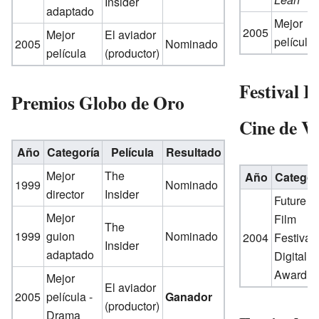
Insider
adaptado
Mejor
2005
Mejor
El aviador
película
2005
Nominado
película
(productor)
Festival I
Premios Globo de Oro
Cine de V
Año
Categoría
Película
Resultado
Mejor
The
Año
Categor
1999
Nominado
director
Insider
Future
Mejor
Film
The
1999
guion
Nominado
2004
Festival
Insider
adaptado
Digital
Award
Mejor
El aviador
2005
película -
Ganador
(productor)
Drama