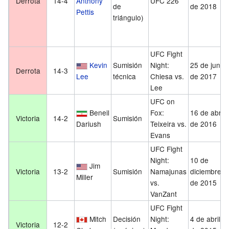
Derrota
14-4
Anthony
UFC 226
de
de 2018
Pettis
triángulo)
UFC Fight
Kevin
Sumisión
Night:
25 de junio
Derrota
14-3
Lee
técnica
Chiesa vs.
de 2017
Lee
UFC on
Beneil
Fox:
16 de abril
Victoria
14-2
Sumisión
Dariush
Teixeira vs.
de 2016
Evans
UFC Fight
Night:
10 de
Jim
Victoria
13-2
Sumisión
Namajunas
diciembre
Miller
vs.
de 2015
VanZant
UFC Fight
Mitch
Decisión
Night:
4 de abril
Victoria
12-2