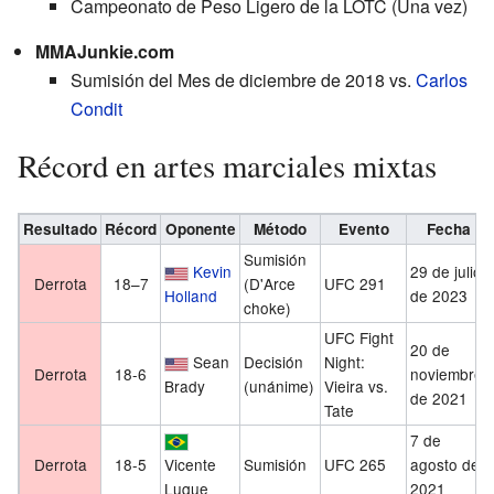
Campeonato de Peso Ligero de la LOTC (Una vez)
MMAJunkie.com
Sumisión del Mes de diciembre de 2018 vs.
Carlos
Condit
Récord en artes marciales mixtas
Resultado
Récord
Oponente
Método
Evento
Fecha
Sumisión
Kevin
29 de julio
Derrota
18–7
(D'Arce
UFC 291
Holland
de 2023
choke)
UFC Fight
20 de
Sean
Decisión
Night:
Derrota
18-6
noviembre
Brady
(unánime)
Vieira vs.
de 2021
Tate
7 de
Derrota
18-5
Vicente
Sumisión
UFC 265
agosto de
Luque
2021