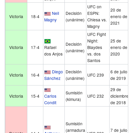
UFC on
20 de
Neil
Decisión
ESPN:
Victoria
18-4
enero de
Magny
(unánime)
Chiesa vs.
2021
Magny
UFC Fight
Night:
25 de
Decisión
Victoria
17-4
Rafael
Blaydes
enero de
(unánime)
dos Anjos
vs. dos
2020
Santos
Diego
Decisión
6 de julio
Victoria
16-4
UFC 239
Sánchez
(unánime)
de 2019
29 de
Sumisión
Victoria
15-4
Carlos
UFC 232
diciembre
(kimura)
Condit
de 2018
Sumisión
(armadura
7 de julio