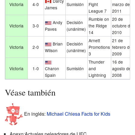
Darcy
Victoria
4-0
Sumisión
Fight
marzo de
James
League 7
2011
Rumble on
20 de
Andy
Decisión
Victoria
3-0
the Ridge
octubre de
Paves
(unánime)
14
2010
Arnett
21 de
Brian
Decisión
Victoria
2-0
Promotions
febrero de
Wilson
(unánime)
3
2009
Thunder
16 de
Victoria
1-0
Charon
Sumisión
and
agosto de
Spain
Lightning
2008
Véase también
En inglés:
Michael Chiesa Facts for Kids
Anexo:Actuales peleadores de UFC