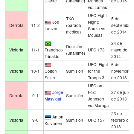
Clarke
(unánime)
Mendes
de 2015
vs. Lamas
UFC Fight
TKO
5 de
Joe
Night:
Derrota
11-2
(parada
septiembre
Lauzon
Souza vs.
médica)
de 2014
Mousasi
24 de
Decisión
Victoria
11-1
Francisco
UFC 173
mayo de
(unánime)
Trinaldo
2014
UFC: Fight
6 de
Victoria
10-1
Colton
Sumisión
for the
noviembre
Smith
Troops 3
de 2013
UFC on
Jorge
Fox:
27 de julio
Derrota
9-1
Sumisión
Masvidal
Johnson
de 2013
vs. Moraga
23 de
Anton
Victoria
9-0
Sumisión
UFC 157
febrero de
Kuivanen
2013