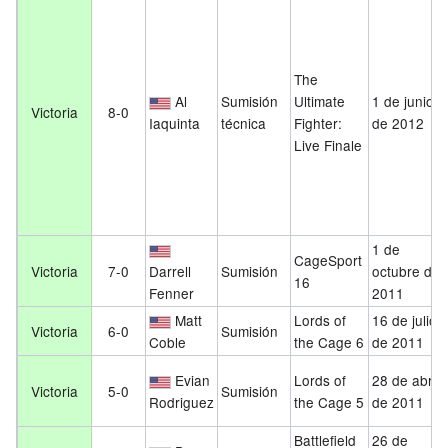
The
Al
Sumisión
Ultimate
1 de junio
Victoria
8-0
Iaquinta
técnica
Fighter:
de 2012
Live Finale
1 de
CageSport
Victoria
7-0
Darrell
Sumisión
octubre de
16
Fenner
2011
Matt
Lords of
16 de julio
Victoria
6-0
Sumisión
Coble
the Cage 6
de 2011
Evian
Lords of
28 de abril
Victoria
5-0
Sumisión
Rodriguez
the Cage 5
de 2011
Battlefield
26 de