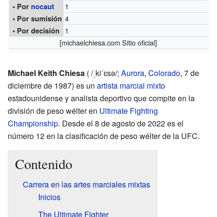
1
• Por
nocaut
4
• Por sumisión
1
• Por decisión
[
michaelchiesa.com
Sitio oficial]
Michael Keith Chiesa
(
/
ˌ
k
i
ˈ
ɛ
s
ə
/
;
Aurora
,
Colorado
, 7 de
diciembre de 1987) es un
artista marcial mixto
estadounidense y analista deportivo que compite en la
división de peso wélter en
Ultimate Fighting
Championship
. Desde el 8 de agosto de 2022 es el
número 12 en la clasificación de peso wélter de la UFC.
Contenido
Carrera en las artes marciales mixtas
Inicios
The Ultimate Fighter