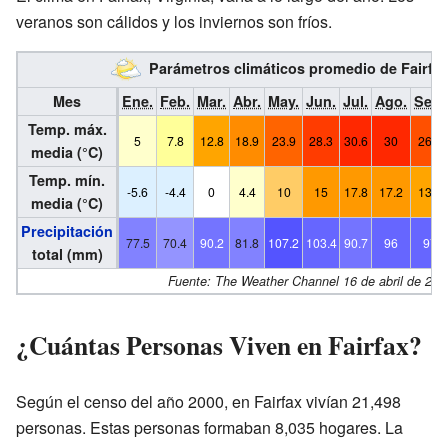
veranos son cálidos y los inviernos son fríos.
Parámetros climáticos promedio de Fairfa
Mes
Ene.
Feb.
Mar.
Abr.
May.
Jun.
Jul.
Ago.
Sep.
Temp. máx.
5
7.8
12.8
18.9
23.9
28.3
30.6
30
26.1
media (°C)
Temp. mín.
-5.6
-4.4
0
4.4
10
15
17.8
17.2
13.3
media (°C)
Precipitación
77.5
70.4
90.2
81.8
107.2
103.4
90.7
96
97
total (mm)
Fuente: The Weather Channel 16 de abril de 201
¿Cuántas Personas Viven en Fairfax?
Según el censo del año 2000, en Fairfax vivían 21,498
personas. Estas personas formaban 8,035 hogares. La