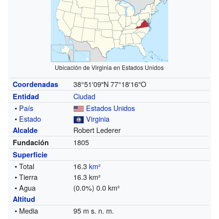
Ubicación de Virginia en Estados Unidos
38°51′09″N
77°18′16″O
Coordenadas
Ciudad
Entidad
•
País
Estados Unidos
•
Estado
Virginia
Robert Lederer
Alcalde
1805
Fundación
Superficie
• Total
16.3
km²
• Tierra
16.3 km²
• Agua
(0.0%) 0.0 km²
Altitud
• Media
95 m s. n. m.