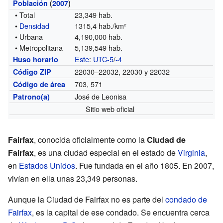
Población
(
2007
)
• Total
23,349 hab.
•
Densidad
1315,4 hab./km²
• Urbana
4,190,000 hab.
• Metropolitana
5,139,549 hab.
Este
:
UTC-5
/
-4
Huso horario
22030–22032, 22030 y 22032
Código ZIP
703, 571
Código de área
José de Leonisa
Patrono(a)
Sitio web oficial
Fairfax
, conocida oficialmente como la
Ciudad de
Fairfax
, es una ciudad especial en el estado de
Virginia
,
en
Estados Unidos
. Fue fundada en el año 1805. En 2007,
vivían en ella unas 23,349 personas.
Aunque la Ciudad de Fairfax no es parte del
condado de
Fairfax
, es la capital de ese condado. Se encuentra cerca