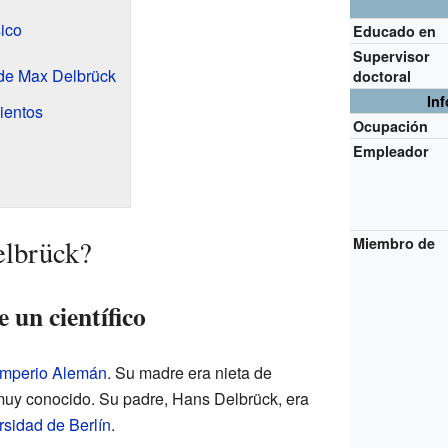
ico
Educado en
Supervisor
 de Max Delbrück
doctoral
In
ientos
Ocupación
Empleador
elbrück?
Miembro de
 un científico
Imperio Alemán
. Su madre era nieta de
muy conocido. Su padre, Hans Delbrück, era
rsidad de Berlín
.