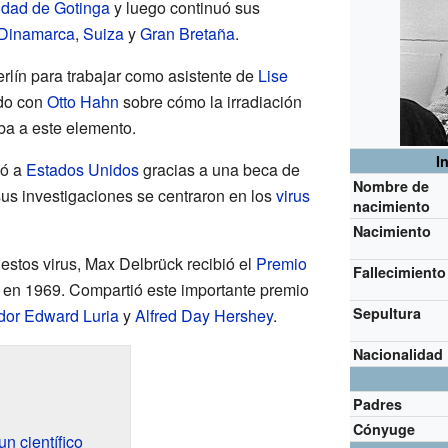
idad de Gotinga
y luego continuó sus
Dinamarca
,
Suiza
y
Gran Bretaña
.
rlín para trabajar como asistente de
Lise
ndo con
Otto Hahn
sobre cómo la irradiación
ba a este elemento.
I
dó a
Estados Unidos
gracias a una beca de
Nombre de
 sus investigaciones se centraron en los
virus
nacimiento
Nacimiento
estos virus, Max Delbrück recibió el
Premio
Fallecimiento
en 1969. Compartió este importante premio
Sepultura
dor Edward Luria
y
Alfred Day Hershey
.
Nacionalidad
Padres
Cónyuge
n científico