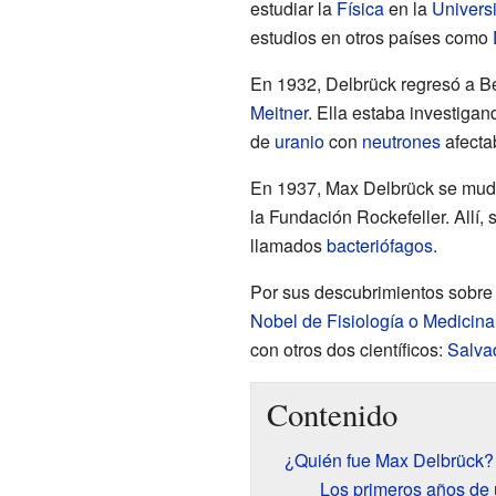
estudiar la
Física
en la
Univers
estudios en otros países como
En 1932, Delbrück regresó a Be
Meitner
. Ella estaba investiga
de
uranio
con
neutrones
afecta
En 1937, Max Delbrück se mu
la Fundación Rockefeller. Allí,
llamados
bacteriófagos
.
Por sus descubrimientos sobre 
Nobel de Fisiología o Medicina
con otros dos científicos:
Salva
Contenido
¿Quién fue Max Delbrück?
Los primeros años de u