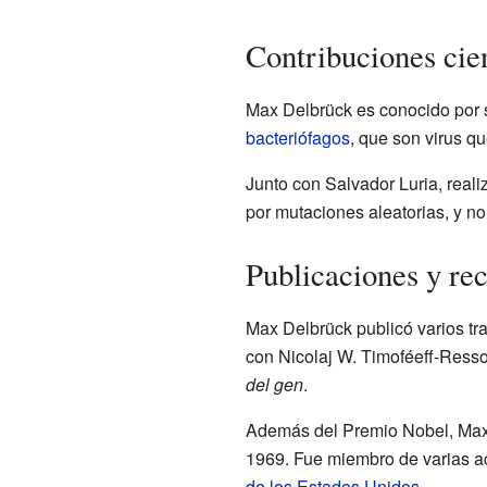
Contribuciones cie
Max Delbrück es conocido por s
bacteriófagos
, que son virus q
Junto con Salvador Luria, reali
por mutaciones aleatorias, y no
Publicaciones y re
Max Delbrück publicó varios tra
con Nicolaj W. Timoféeff-Resso
del gen
.
Además del Premio Nobel, Max D
1969. Fue miembro de varias ac
de los Estados Unidos
.