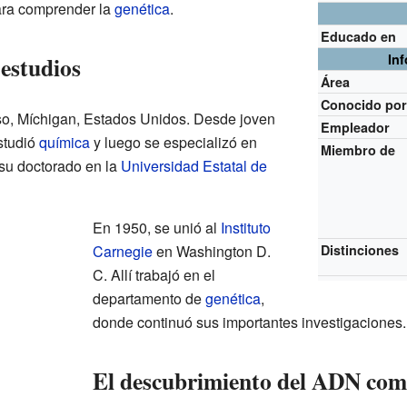
ara comprender la
genética
.
Educado en
estudios
In
Área
Conocido po
o, Míchigan, Estados Unidos. Desde joven
Empleador
Estudió
química
y luego se especializó en
Miembro de
 su doctorado en la
Universidad Estatal de
En 1950, se unió al
Instituto
Carnegie
en Washington D.
Distinciones
C. Allí trabajó en el
departamento de
genética
,
donde continuó sus importantes investigaciones.
El descubrimiento del ADN como