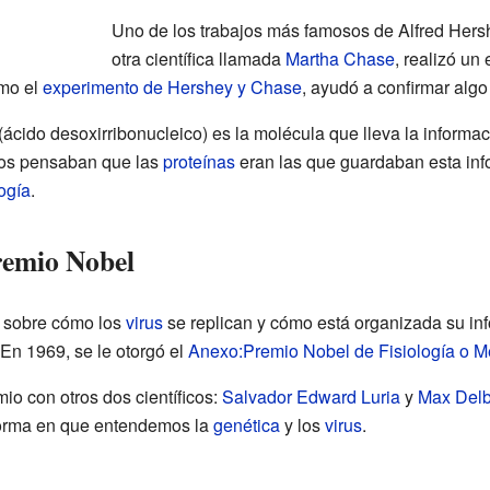
Uno de los trabajos más famosos de Alfred Hers
otra científica llamada
Martha Chase
, realizó un
omo el
experimento de Hershey y Chase
, ayudó a confirmar alg
(ácido desoxirribonucleico) es la molécula que lleva la informac
icos pensaban que las
proteínas
eran las que guardaban esta inf
ogía
.
remio Nobel
s sobre cómo los
virus
se replican y cómo está organizada su inf
En 1969, se le otorgó el
Anexo:Premio Nobel de Fisiología o M
io con otros dos científicos:
Salvador Edward Luria
y
Max Delb
forma en que entendemos la
genética
y los
virus
.