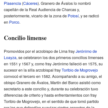
Plasencia
(
Cáceres
). Granero de Ávalos lo nombró
capellán de la Real Audiencia de Charcas y,
posteriormente, vicario de la zona de
Potosí
, y se radicó
en
Porco
.
Concilio limense
Promovidos por el arzobispo de Lima fray
Jerónimo de
Loayza
, se celebraron los dos primeros concilios limenses
en 1551 y 1567 y, como fray Jerónimo falleció en 1575, su
sucesor en la silla arzobispal fray
Toribio de Mogrovejo
convocó el tercero en 1582. Acompañando a su amigo, el
obispo Granero de Ávalos, Martín del Barco asistió como
secretario a este concilio y, durante su celebración tuvo
diferencias de criterio y hasta enfrentamientos con fray
Toribio de Mogrovejo, en el sentido de que tomó partido
por los que defendían suavizar ciertos aspectos de la