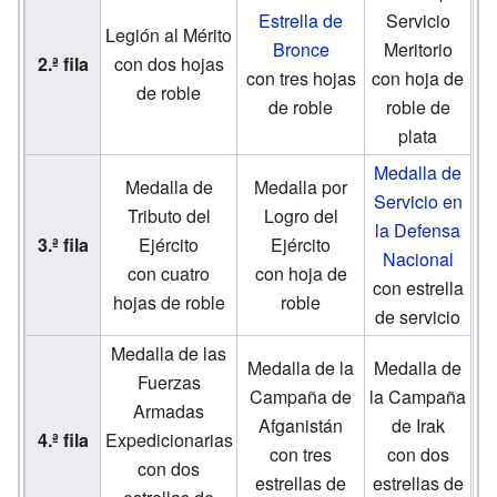
Estrella de
Servicio
Legión al Mérito
Bronce
Meritorio
2.ª fila
con dos hojas
con tres hojas
con hoja de
de roble
de roble
roble de
plata
Medalla de
Medalla de
Medalla por
Servicio en
Tributo del
Logro del
la Defensa
3.ª fila
Ejército
Ejército
Nacional
con cuatro
con hoja de
con estrella
hojas de roble
roble
de servicio
Medalla de las
Medalla de la
Medalla de
Fuerzas
Campaña de
la Campaña
Armadas
Afganistán
de Irak
4.ª fila
Expedicionarias
con tres
con dos
con dos
estrellas de
estrellas de