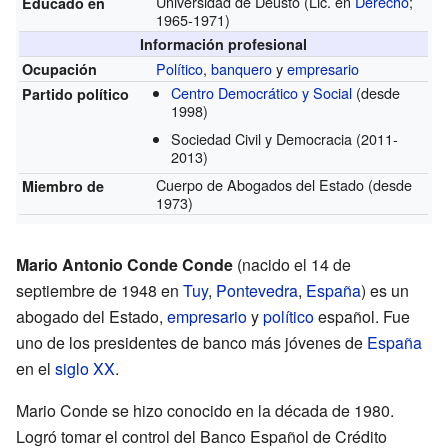
Universidad de Deusto
(Lic. en
Derecho
;
Educado en
1965-1971)
Información profesional
Político
,
banquero
y
empresario
Ocupación
Centro Democrático y Social
(desde
Partido político
1998)
Sociedad Civil y Democracia
(2011-
2013)
Cuerpo de Abogados del Estado
(desde
Miembro de
1973)
Mario Antonio Conde Conde
(nacido el 14 de
septiembre de 1948 en
Tuy
,
Pontevedra
,
España
) es un
abogado del Estado,
empresario
y
político
español. Fue
uno de los presidentes de banco más jóvenes de
España
en el
siglo XX
.
Mario Conde se hizo conocido en la década de 1980.
Logró tomar el control del Banco Español de Crédito