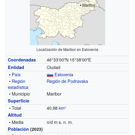
Maribor
Localización de Maribor en Eslovenia
46°33′00″N
15°38′00″E
Coordenadas
Ciudad
Entidad
•
País
Eslovenia
•
Región
Región de Podravska
estadística
• Municipio
Maribor
Superficie
• Total
40,98
km²
Altitud
• Media
n/d m s. n. m.
Población
(2023)