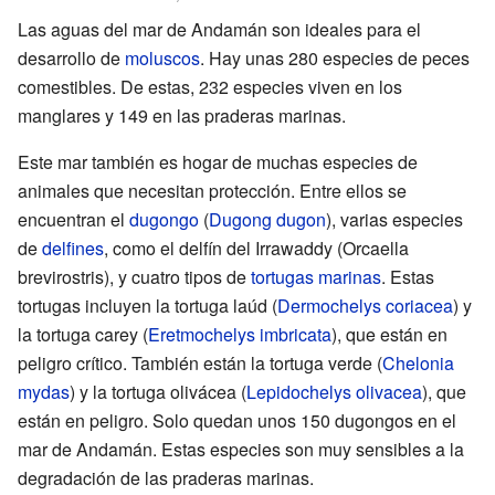
Las aguas del mar de Andamán son ideales para el
desarrollo de
moluscos
. Hay unas 280 especies de peces
comestibles. De estas, 232 especies viven en los
manglares y 149 en las praderas marinas.
Este mar también es hogar de muchas especies de
animales que necesitan protección. Entre ellos se
encuentran el
dugongo
(
Dugong dugon
), varias especies
de
delfines
, como el delfín del Irrawaddy (Orcaella
brevirostris), y cuatro tipos de
tortugas marinas
. Estas
tortugas incluyen la tortuga laúd (
Dermochelys coriacea
) y
la tortuga carey (
Eretmochelys imbricata
), que están en
peligro crítico. También están la tortuga verde (
Chelonia
mydas
) y la tortuga olivácea (
Lepidochelys olivacea
), que
están en peligro. Solo quedan unos 150 dugongos en el
mar de Andamán. Estas especies son muy sensibles a la
degradación de las praderas marinas.