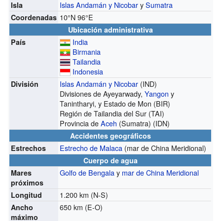
Islas Andamán y Nicobar
y
Sumatra
Isla
10°N
96°E
Coordenadas
Ubicación administrativa
India
País
Birmania
Tailandia
Indonesia
Islas Andamán y Nicobar
(IND)
División
Divisiones de Ayeyarwady,
Yangon
y
Tanintharyi, y Estado de Mon (BIR)
Región de Tailandia del Sur (TAI)
Provincia de
Aceh
(Sumatra) (IDN)
Accidentes geográficos
Estrecho de Malaca
(mar de China Meridional)
Estrechos
Cuerpo de agua
Golfo de Bengala
y
mar de China Meridional
Mares
próximos
1.200 km (N-S)
Longitud
650 km (E-O)
Ancho
máximo