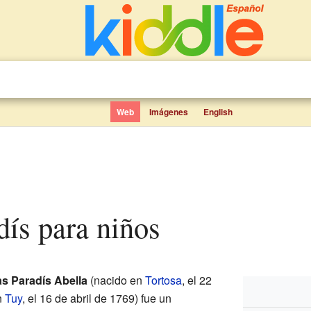
Web
Imágenes
English
dís para niños
s Paradís Abella
(nacido en
Tortosa
, el 22
n
Tuy
, el 16 de abril de 1769) fue un