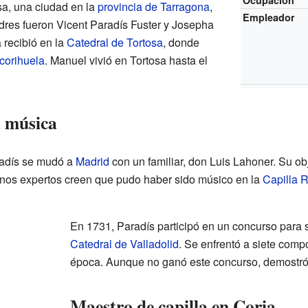
Ocupación
sa, una ciudad en la
provincia de Tarragona
,
Empleador
res fueron Vicent Paradís Fuster y Josepha
 recibió en la
Catedral de Tortosa
, donde
corihuela
. Manuel vivió en Tortosa hasta el
a música
adís se mudó a
Madrid
con un familiar, don Luis Lahoner. Su ob
lgunos expertos creen que pudo haber sido músico en la
Capilla 
En 1731, Paradís participó en un concurso para s
Catedral de Valladolid
. Se enfrentó a siete comp
época. Aunque no ganó este concurso, demostró s
Maestro de capilla en Coria