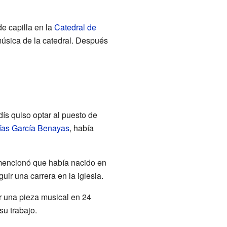
e capilla en la
Catedral de
música de la catedral. Después
ís quiso optar al puesto de
ías García Benayas
, había
 mencionó que había nacido en
uir una carrera en la iglesia.
r una pieza musical en 24
u trabajo.