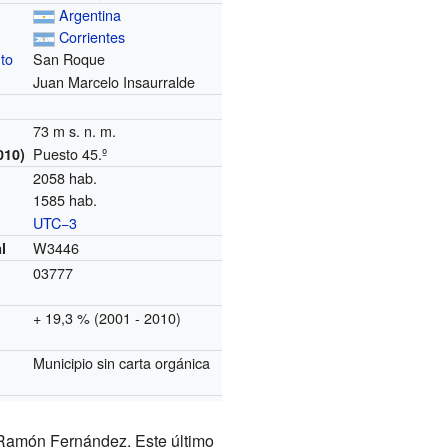
Argentina
Corrientes
to
San Roque
Juan Marcelo Insaurralde
73 m s. n. m.
Puesto 45.º
010)
2058 hab.
1585 hab.
UTC−3
o
W3446
l
03777
+ 19,3 % (2001 - 2010)
Municipio sin carta orgánica
 Ramón Fernández. Este último