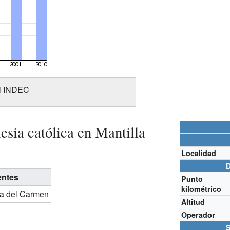
el INDEC
lesia católica en Mantilla
Localidad
D
entes
Punto
kilométrico
a del Carmen
Altitud
Operador
S