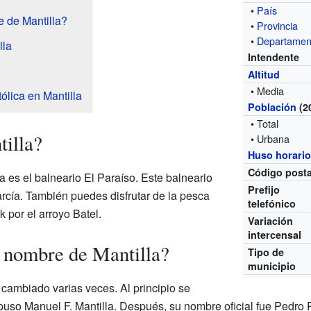
•
País
 de Mantilla?
•
Provincia
•
Departamen
lla
Intendente
Altitud
• Media
tólica en Mantilla
Población
(2
• Total
illa?
• Urbana
Huso horari
Código posta
a es el balneario El Paraíso. Este balneario
Prefijo
arcía. También puedes disfrutar de la pesca
telefónico
 por el arroyo Batel.
Variación
intercensal
 nombre de Mantilla?
Tipo de
municipio
 cambiado varias veces. Al principio se
puso Manuel F. Mantilla. Después, su nombre oficial fue Pedro