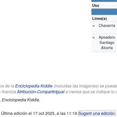
Uso
Línea(s)
Chavarría
«
Apeadero
«
Santiago
Alcorta
los de la
Enciclopedia Kiddle
(incluidas las imágenes) se puede u
a licencia
Atribución-CompartirIgual
a menos que se indique lo con
.
Enciclopedia Kiddle.
Última edición el 17 oct 2025, a las 11:19
Sugerir una edición
.