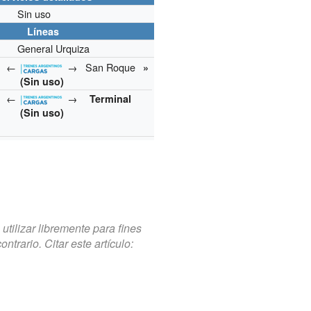
Sin uso
Líneas
General Urquiza
←
→
San Roque
»
(Sin uso)
←
→
Terminal
(Sin uso)
tilizar libremente para fines
trario. Citar este artículo: