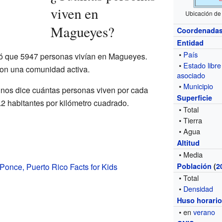
viven en
Ubicación de
Magueyes?
Coordenada
Entidad
•
País
tró que 5947 personas vivían en Magueyes.
•
Estado libre
 con una comunidad activa.
asociado
•
Municipio
 nos dice cuántas personas viven por cada
Superficie
.2 habitantes por kilómetro cuadrado.
• Total
• Tierra
• Agua
Altitud
• Media
once, Puerto Rico Facts for Kids
Población
(
2
• Total
•
Densidad
Huso horari
• en
verano