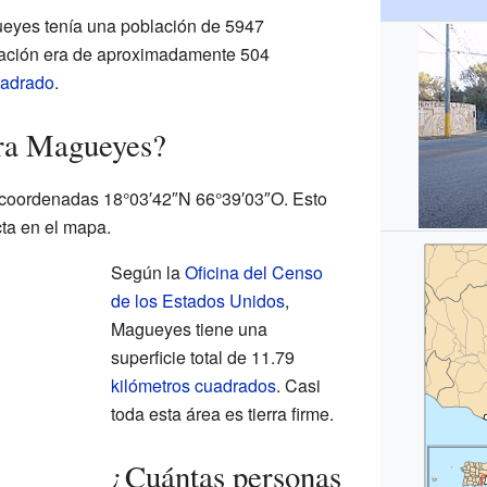
ueyes tenía una población de 5947
lación era de aproximadamente 504
uadrado
.
ra Magueyes?
 coordenadas 18°03′42″N 66°39′03″O. Esto
ta en el mapa.
Según la
Oficina del Censo
de los Estados Unidos
,
Magueyes tiene una
superficie total de 11.79
kilómetros cuadrados
. Casi
toda esta área es tierra firme.
¿Cuántas personas