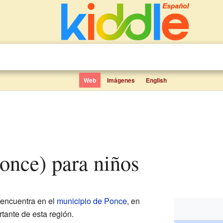
Web
Imágenes
English
Ponce) para niños
encuentra en el
municipio de Ponce
, en
rtante de esta región.