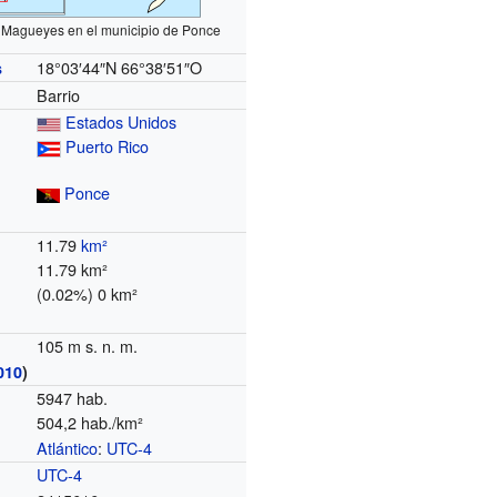
 Magueyes en el municipio de Ponce
18°03′44″N
66°38′51″O
s
Barrio
Estados Unidos
Puerto Rico
Ponce
11.79
km²
11.79 km²
(0.02%) 0 km²
105 m s. n. m.
010
)
5947 hab.
504,2 hab./km²
Atlántico
:
UTC-4
o
UTC-4