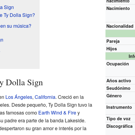
nacimiento
la Sign
Nacimiento
e Ty Dolla Sign?
 en su música?
Nacionalidad
gn
Pareja
Hijos
s
In
Ocupación
y Dolla Sign
Años activo
Seudónimo
Género
 en
Los Ángeles
,
California
. Creció en la
eles. Desde pequeño, Ty Dolla Sign tuvo la
Instrumento
das famosas como
Earth Wind & Fire
y
Tipo de voz
 su padre era parte de la banda Lakeside.
Discográfica
espertaron su gran amor e interés por la