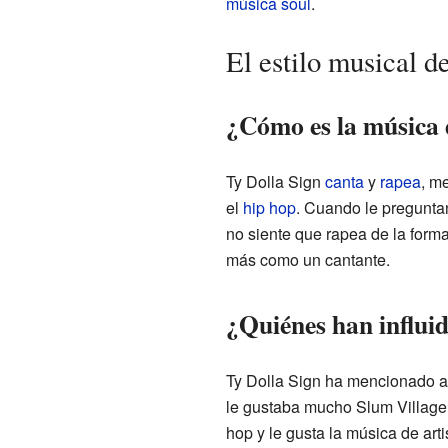
música soul
.
El estilo musical d
¿Cómo es la música 
Ty Dolla Sign
canta
y
rapea
, m
el
hip hop
. Cuando le preguntan
no siente que rapea de la forma
más como un cantante.
¿Quiénes han influi
Ty Dolla Sign ha mencionado a v
le gustaba mucho Slum Village
hop y le gusta la música de ar