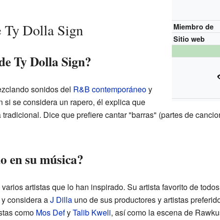
e Ty Dolla Sign
Miembro de
Sitio web
de Ty Dolla Sign?
ezclando sonidos del
R&B contemporáneo
y
 si se considera un rapero, él explica que
 tradicional. Dice que prefiere cantar "barras" (partes de canci
do en su música?
arios artistas que lo han inspirado. Su artista favorito de todo
 y considera a
J Dilla
uno de sus productores y artistas preferido
tistas como
Mos Def
y
Talib Kweli
, así como la escena de Rawku