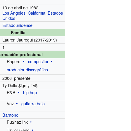
13 de abril de 1982
Los Ángeles
,
California
,
Estados
Unidos
Estadounidense
Familia
Lauren Jauregui
(2017-2019)
1
formación profesional
Rapero
compositor
productor discográfico
2006–presente
Ty Dolla $ign y Ty$
R&B
hip hop
Voz
guitarra bajo
Barítono
Pu$haz Ink
Taylor Gang