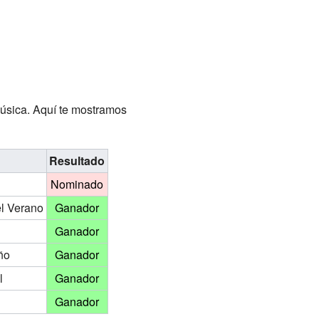
música. Aquí te mostramos
Resultado
Nominado
el Verano
Ganador
Ganador
ño
Ganador
l
Ganador
Ganador