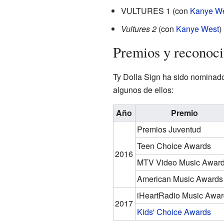
VULTURES 1 (con
Kanye W
Vultures
2
(con
Kanye West
)
Premios y reconoc
Ty Dolla Sign ha sido nominado
algunos de ellos:
Año
Premio
Premios Juventud
Teen Choice Awards
2016
MTV Video Music Awar
American Music Awards
iHeartRadio Music Awar
2017
Kids' Choice Awards