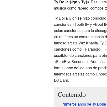
Ty Dolla $ign
y
Ty$
). Es un ar
música como rapero, compositor
Ty Dolla Sign se hizo conocido 
canciones «Tooth It» y «Boot It
estas canciones para la discog
2013, firmó un contrato con la 
famoso artista Wiz Khalifa. Ty
canciones como «Paranoid», «O
escribiendo canciones para otro
«FourFiveSeconds». Además de 
forma parte del equipo de produ
talentosos artistas como Chor
DJ Dahi.
Contenido
Primeros años de Ty Dolla