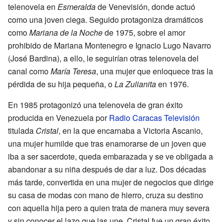
telenovela en
Esmeralda
de Venevisión, donde actuó
como una joven ciega. Seguido protagoniza dramáticos
como
Mariana de la Noche
de 1975, sobre el amor
prohibido de Mariana Montenegro e Ignacio Lugo Navarro
(José Bardina), a ello, le seguirían otras telenovela del
canal como
María Teresa
, una mujer que enloquece tras la
pérdida de su hija pequeña, o
La Zulianita
en 1976.
En 1985 protagonizó una telenovela de gran éxito
producida en Venezuela por
Radio Caracas Televisión
titulada
Cristal
, en la que encarnaba a Victoria Ascanio,
una mujer humilde que tras enamorarse de un joven que
iba a ser sacerdote, queda embarazada y se ve obligada a
abandonar a su niña después de dar a luz. Dos décadas
más tarde, convertida en una mujer de negocios que dirige
su casa de modas con mano de hierro, cruza su destino
con aquella hija pero a quien trata de manera muy severa
y sin conocer el lazo que las une. Cristal fue un gran éxito