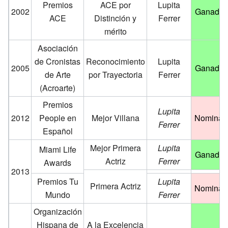
Premios
ACE por
Lupita
2002
Ganador
ACE
Distinción y
Ferrer
mérito
Asociación
de Cronistas
Reconocimiento
Lupita
2005
Ganador
de Arte
por Trayectoria
Ferrer
(Acroarte)
Premios
Lupita
2012
People en
Mejor Villana
Nominad
Ferrer
Español
Mejor Primera
Lupita
Miami Life
Ganador
Actriz
Ferrer
Awards
2013
Premios Tu
Lupita
Primera Actriz
Nominad
Mundo
Ferrer
Organización
Hispana de
A la Excelencia