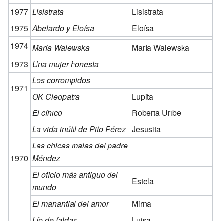
1977
Lisistrata
Lisistrata
1975
Abelardo y Eloísa
Eloísa
1974
María Walewska
María Walewska
1973
Una mujer honesta
Los corrompidos
1971
OK Cleopatra
Lupita
El cínico
Roberta Uribe
La vida inútil de Pito Pérez
Jesusita
Las chicas malas del padre
1970
Méndez
El oficio más antiguo del
Estela
mundo
El manantial del amor
Mirna
Lío de faldas
Luisa