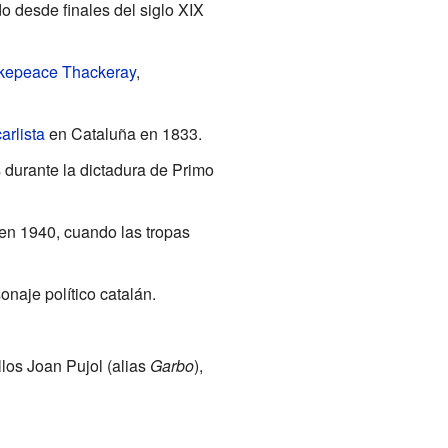
do desde finales del siglo XIX
kepeace Thackeray
,
arlista
en Cataluña en 1833.
s durante la dictadura de Primo
en 1940, cuando las tropas
onaje político catalán.
llos Joan Pujol (alias
Garbo
),