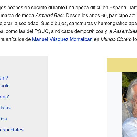
jos hechos en secreto durante una época difícil en España. T
sa marca de moda
Armand Basi
. Desde los años 60, participó a
orar la sociedad. Sus dibujos, caricaturas y humor gráfico apa
s, como las del PSUC, sindicatos democráticos y la
Assemblea
ara artículos de
Manuel Vázquez Montalbán
en
Mundo Obrero
lo
Nin?
jante
orma"
istas
fica
 especiales