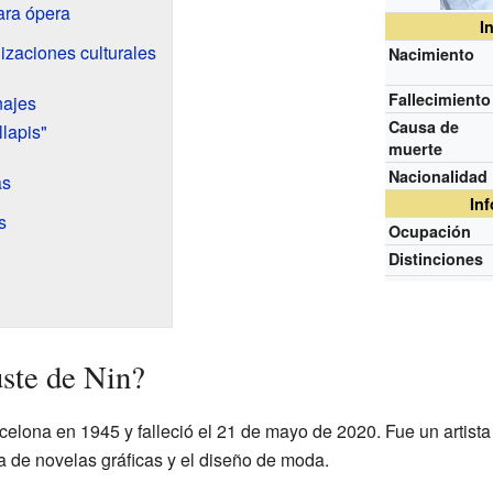
ara ópera
I
izaciones culturales
Nacimiento
Fallecimiento
najes
Causa de
llapis"
muerte
Nacionalidad
as
In
s
Ocupación
Distinciones
uste de Nin?
celona en 1945 y falleció el 21 de mayo de 2020. Fue un artista
tura de novelas gráficas y el diseño de moda.