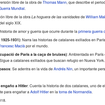
versión libre de la obra de
Thomas Mann
, que describe el perio
Guerra Mundial
.
ión libre de la obra
La hoguera de las vanidades
de
William Ma
el siglo XIX.
historia de amor y guerra que ocurre durante la
primera guerra c
 1925-1931)
: Narra las historias de catalanes exiliados en Parí
Francesc Macià
por el mundo.
ocupació de Paris a la caça de bruixes)
: Ambientada en París 
Sigue a catalanes exiliados que buscan refugio en Nueva York.
 pasos
: Se adentra en la vida de
Andrés Nin
, un importante pers
 engaño a Hitler
: Cuenta la historia de dos catalanes, uno de e
nte para engañar a
Adolf Hitler
en la
toma de Normandía
.
018.