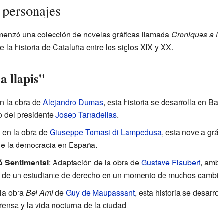
 personajes
omenzó una colección de novelas gráficas llamada
Cròniques a l
la historia de Cataluña entre los siglos XIX y XX.
a llapis"
n la obra de
Alejandro Dumas
, esta historia se desarrolla en 
so del presidente
Josep Tarradellas
.
a en la obra de
Giuseppe Tomasi di Lampedusa
, esta novela grá
o de la democracia en España.
ó Sentimental
: Adaptación de la obra de
Gustave Flaubert
, amb
ia de un estudiante de derecho en un momento de muchos cambi
 la obra
Bel Ami
de
Guy de Maupassant
, esta historia se desar
ensa y la vida nocturna de la ciudad.