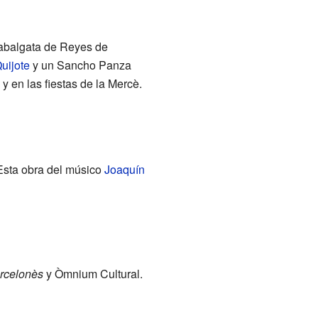
 Cabalgata de Reyes de
uijote
y un Sancho Panza
y en las fiestas de la Mercè.
 Esta obra del músico
Joaquín
arcelonès
y Òmnium Cultural.