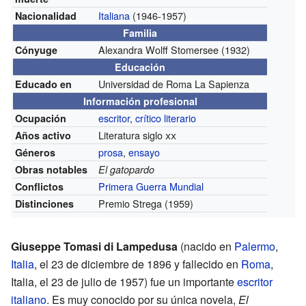
Italiana
(1946-1957)
Nacionalidad
Familia
Alexandra Wolff Stomersee (1932)
Cónyuge
Educación
Universidad de Roma La Sapienza
Educado en
Información profesional
escritor
,
crítico literario
Ocupación
Literatura siglo
xx
Años activo
prosa
,
ensayo
Géneros
Obras notables
El gatopardo
Primera Guerra Mundial
Conflictos
Premio Strega (1959)
Distinciones
Giuseppe Tomasi di Lampedusa
(nacido en
Palermo
,
Italia
, el 23 de diciembre de 1896 y fallecido en
Roma
,
Italia, el 23 de julio de 1957) fue un importante
escritor
italiano
. Es muy conocido por su única novela,
El