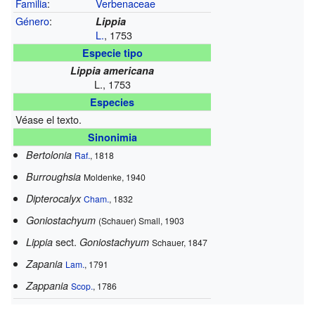
Familia
:
Verbenaceae
Género
:
Lippia
L.
, 1753
Especie tipo
Lippia americana
L., 1753
Especies
Véase el texto.
Sinonimia
Bertolonia
Raf.
, 1818
Burroughsia
Moldenke, 1940
Dipterocalyx
Cham.
, 1832
Goniostachyum
(Schauer) Small, 1903
sect.
Lippia
Goniostachyum
Schauer, 1847
Zapania
Lam.
, 1791
Zappania
Scop.
, 1786