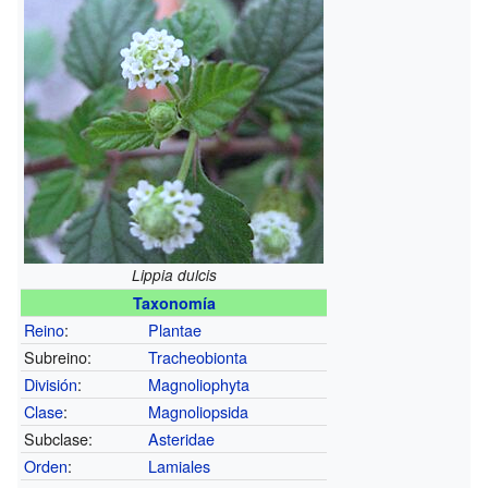
Lippia dulcis
Taxonomía
Reino
:
Plantae
Subreino:
Tracheobionta
División
:
Magnoliophyta
Clase
:
Magnoliopsida
Subclase:
Asteridae
Orden
:
Lamiales