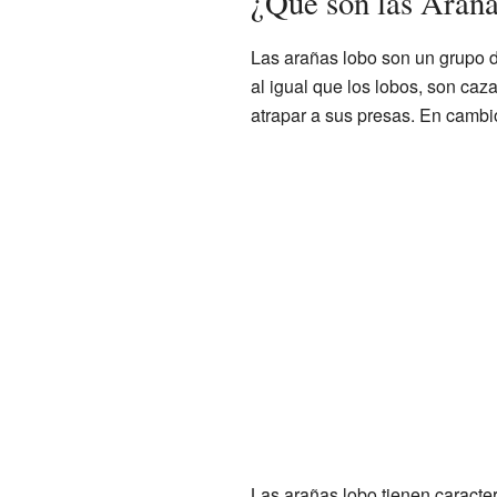
¿Qué son las Araña
Las arañas lobo son un grupo d
al igual que los lobos, son caz
atrapar a sus presas. En cambio
Las arañas lobo tienen caracte