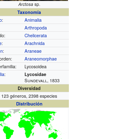
sp.
Arctosa
Taxonomía
o
:
Animalia
Arthropoda
lo:
Chelicerata
e
:
Arachnida
en
:
Araneae
aorden:
Araneomorphae
rfamilia:
Lycosoidea
lia
:
Lycosidae
Sundevall, 1833
Diversidad
123 géneros, 2398 especies
Distribución