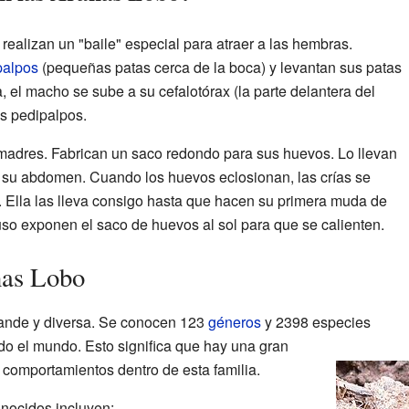
ealizan un "baile" especial para atraer a las hembras.
palpos
(pequeñas patas cerca de la boca) y levantan sus patas
, el macho se sube a su cefalotórax (la parte delantera del
s pedipalpos.
dres. Fabrican un saco redondo para sus huevos. Lo llevan
e su abdomen. Cuando los huevos eclosionan, las crías se
 Ella las lleva consigo hasta que hacen su primera muda de
uso exponen el saco de huevos al sol para que se calienten.
ñas Lobo
rande y diversa. Se conocen 123
géneros
y 2398 especies
do el mundo. Esto significa que hay una gran
 comportamientos dentro de esta familia.
nocidos incluyen: