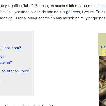
ego
y significa "lobo". Por eso, en muchos idiomas, como el
ingl
familia, Lycosidae, viene de uno de sus
géneros
,
Lycosa
. En es
andes de Europa, aunque también hay miembros muy pequeños,
Ra
(Licósidos)?
P
bo?
 cazan?
 las Arañas Lobo?
o