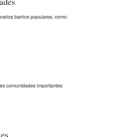
ades
varios barrios populares, como:
res comunidades importantes:
les