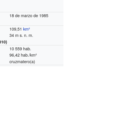
18 de marzo de 1985
109,51
km²
34 m s. n. m.
010)
10 559 hab.
96,42 hab./km²
cruzmatero(a)