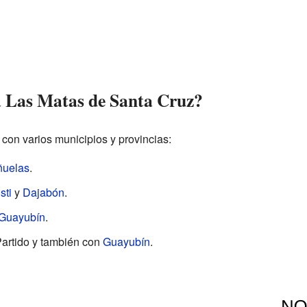
a Las Matas de Santa Cruz?
con varios municipios y provincias:
ñuelas
.
sti
y
Dajabón
.
Guayubín
.
 Partido y también con
Guayubín
.