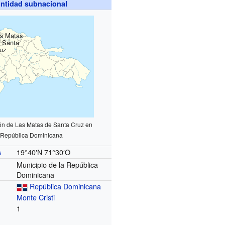
ntidad subnacional
s Matas
 Santa
uz
ón de Las Matas de Santa Cruz en
República Dominicana
19°40′N
71°30′O
s
Municipio de la República
Dominicana
República Dominicana
Monte Cristi
1