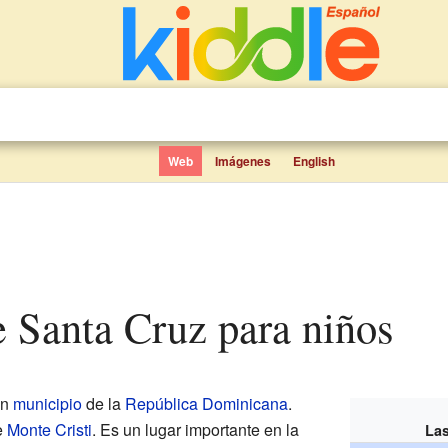
Web
Imágenes
English
e Santa Cruz para niños
un
municipio
de la
República Dominicana
.
e
Monte Cristi
. Es un lugar importante en la
Las