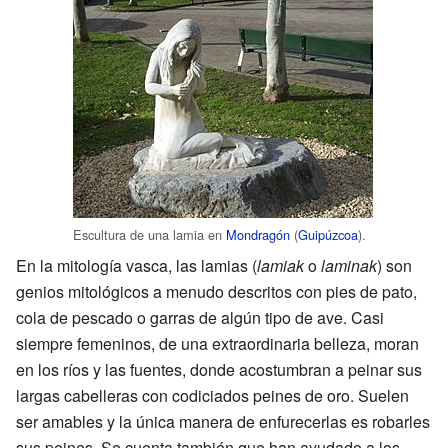
Escultura de una lamia en
Mondragón
(
Guipúzcoa
).
En la mitología vasca, las lamias (
lamiak
o
laminak
) son
genios mitológicos a menudo descritos con pies de pato,
cola de pescado o garras de algún tipo de ave. Casi
siempre femeninos, de una extraordinaria belleza, moran
en los ríos y las fuentes, donde acostumbran a peinar sus
largas cabelleras con codiciados peines de oro. Suelen
ser amables y la única manera de enfurecerlas es robarles
sus peines. Se cuenta también que han ayudado a los