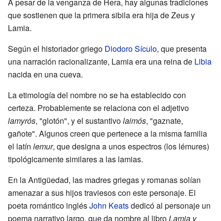
A pesar de la venganza de Hera, hay algunas tradiciones
que sostienen que la primera sibila era hija de Zeus y
Lamia.
Según el historiador griego
Diodoro Sículo
, que presenta
una narración racionalizante, Lamia era una reina de
Libia
nacida en una cueva.
La etimología del nombre no se ha establecido con
certeza. Probablemente se relaciona con el adjetivo
lamyrós
, "glotón", y el sustantivo
laimós
, "gaznate,
gañote". Algunos creen que pertenece a la misma familia
el latín
lemur
, que designa a unos espectros (los lémures)
tipológicamente similares a las lamias.
En la Antigüedad, las madres griegas y romanas solían
amenazar a sus hijos traviesos con este personaje. El
poeta romántico inglés
John Keats
dedicó al personaje un
poema narrativo largo, que da nombre al libro
Lamia y