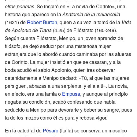
otros poemas
. Se inspiró en «La novia de Corinto», una
historia que aparece en la
Anatomía de la melancolía
(1621) de
Robert Burton
, quien a su vez la tomó de la
Vida
de Apolonio de Tiana
(4.25) de Filóstrato (160-249).
Según cuenta Filóstrato, Menipo, un joven aprendiz de
filósofo, se dejó seducir por una misteriosa mujer
extranjera que lo abordó cuando caminaba por las afueras
de Corinto. La mujer insistió en que se casaran, y a la
boda acudió el sabio Apolonio, quien tras observar
detenidamente a Menipo declaró: «Tú, al que las mujeres
persiguen, abrazas a una serpiente, y ella a ti». La novia,
en efecto, era una lamia o
Empusa
, y aunque al principio
negaba su condición, acabó confesando que había
seducido a Menipo para devorarle y beber su sangre, pues
la de los mozos como él es pura y rebosa vigor.
En la catedral de
Pésaro
(Italia) se conserva un mosaico