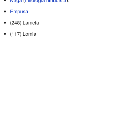
Naga
(
mitología hinduista
).
Empusa
(248) Lameia
(117) Lomia