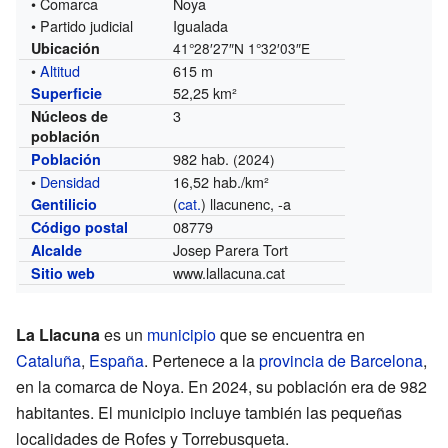
• Comarca
Noya
• Partido judicial
Igualada
Ubicación
41°28′27″N
1°32′03″E
•
Altitud
615 m
52,25 km²
Superficie
3
Núcleos de
población
982 hab.
Población
(2024)
•
Densidad
16,52 hab./km²
(
cat.
) llacunenc, -a
Gentilicio
08779
Código postal
Josep Parera Tort
Alcalde
www.lallacuna.cat
Sitio web
La Llacuna
es un
municipio
que se encuentra en
Cataluña
,
España
. Pertenece a la
provincia de Barcelona
,
en la comarca de Noya. En 2024, su población era de 982
habitantes. El municipio incluye también las pequeñas
localidades de Rofes y Torrebusqueta.