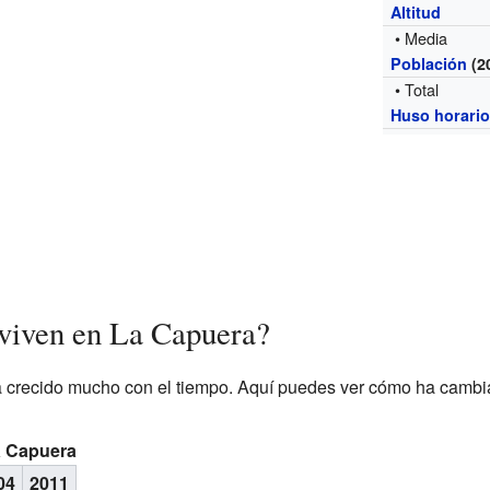
Altitud
• Media
Población
(2
• Total
Huso horari
viven en La Capuera?
 crecido mucho con el tiempo. Aquí puedes ver cómo ha cambia
a Capuera
04
2011