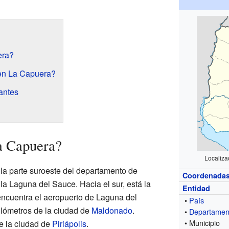
era?
en La Capuera?
antes
a Capuera?
Localiza
 la parte suroeste del departamento de
Coordenada
n la Laguna del Sauce. Hacia el sur, está la
Entidad
e encuentra el aeropuerto de Laguna del
•
País
ilómetros de la ciudad de
Maldonado
.
•
Departamen
• Municipio
e la ciudad de
Piriápolis
.