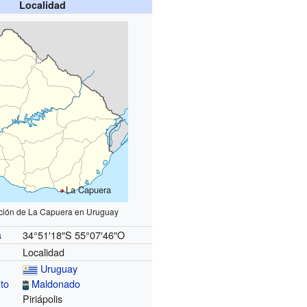
Localidad
La Capuera
ción de La Capuera en Uruguay
34°51′18″S
55°07′46″O
s
Localidad
Uruguay
to
Maldonado
Piriápolis