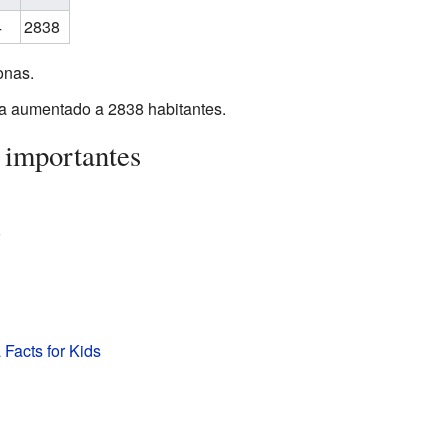
4
2838
onas.
ía aumentado a 2838 habitantes.
 importantes
o
Facts for Kids