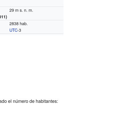
29 m s. n. m.
011)
2838 hab.
UTC
-3
o
do el número de habitantes: