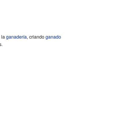
 la
ganadería
, criando
ganado
s.