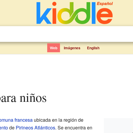
Web
Imágenes
English
para niños
omuna francesa
ubicada en la región de
ento
de
Pirineos Atlánticos
. Se encuentra en