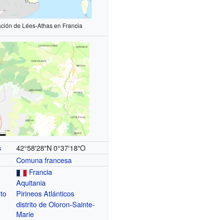
ación de Lées-Athas en Francia
42°58′28″N
0°37′18″O
s
Comuna francesa
Francia
Aquitania
to
Pirineos Atlánticos
distrito de Oloron-Sainte-
Marie