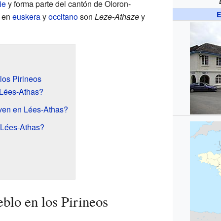
ie
y forma parte del cantón de Oloron-
E
s en
euskera
y
occitano
son
Leze-Athaze
y
los Pirineos
Lées-Athas?
ven en Lées-Athas?
 Lées-Athas?
blo en los Pirineos