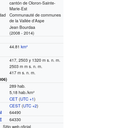
cantón de Oloron-Sainte-
Marie-Est
dad
Communauté de communes
de la Vallée d'Aspe
Jean Bourdaa
(2008 - 2014)
44.81
km²
417, 2503 y 1320 m s. n. m.
2503 m m s. n. m.
417 m s. n. m.
006)
289 hab.
5,18 hab./km²
CET
(
UTC +1
)
o
CEST
(
UTC +2
)
64490
l
64330
E
Sitio web oficial