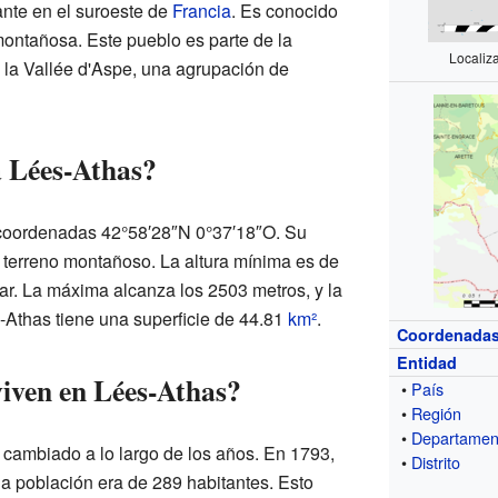
ante en el suroeste de
Francia
. Es conocido
ontañosa. Este pueblo es parte de la
Localiz
 Vallée d'Aspe, una agrupación de
a Lées-Athas?
s coordenadas 42°58′28″N 0°37′18″O. Su
u terreno montañoso. La altura mínima es de
ar. La máxima alcanza los 2503 metros, y la
Athas tiene una superficie de 44.81
km²
.
Coordenada
Entidad
iven en Lées-Athas?
•
País
•
Región
•
Departamen
cambiado a lo largo de los años. En 1793,
•
Distrito
la población era de 289 habitantes. Esto