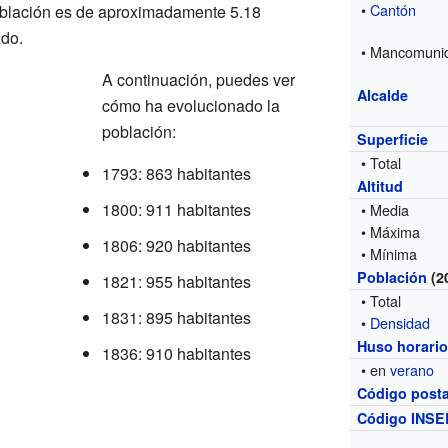
•
Cantón
población es de aproximadamente 5.18
ado.
• Mancomuni
A continuación, puedes ver
Alcalde
cómo ha evolucionado la
población:
Superficie
• Total
1793: 863 habitantes
Altitud
1800: 911 habitantes
• Media
• Máxima
1806: 920 habitantes
• Mínima
Población
(2
1821: 955 habitantes
• Total
1831: 895 habitantes
•
Densidad
Huso horari
1836: 910 habitantes
• en
verano
Código posta
Código INSE