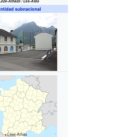
Leze-Athaze / Les-Atàs
ntidad subnacional
Lées-Athas