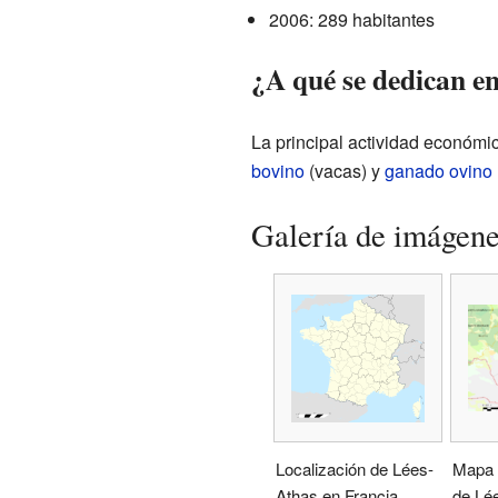
2006: 289 habitantes
¿A qué se dedican e
La principal actividad económi
bovino
(vacas) y
ganado ovino
Galería de imágen
Localización de Lées-
Mapa 
Athas en Francia
de Lé