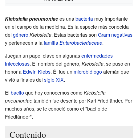
Klebsiella pneumoniae
es una
bacteria
muy importante
en el campo de la medicina. Es la especie más conocida
del
género
Klebsiella
. Estas bacterias son
Gram negativas
y pertenecen a la
familia
Enterobacteriaceae
.
Juegan un papel clave en algunas
enfermedades
infecciosas
. El nombre del género,
Klebsiella
, se puso en
honor a
Edwin Klebs
. Él fue un
microbiólogo
alemán que
vivió a finales del
siglo XIX
.
El
bacilo
que hoy conocemos como
Klebsiella
pneumoniae
también fue descrito por Karl Friedländer. Por
muchos años, se le conoció como el "bacilo de
Friedländer".
Contenido