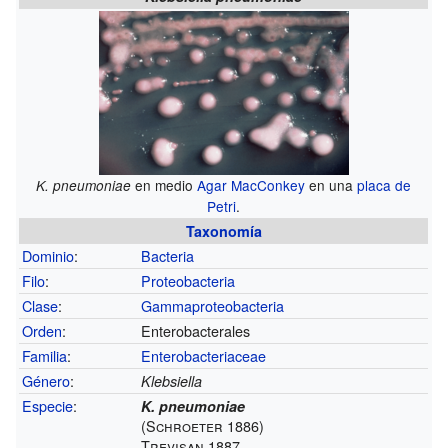
en medio
Agar MacConkey
en una
placa de
K. pneumoniae
Petri
.
Taxonomía
Dominio
:
Bacteria
Filo
:
Proteobacteria
Clase
:
Gammaproteobacteria
Orden
:
Enterobacterales
Familia
:
Enterobacteriaceae
Género
:
Klebsiella
Especie
:
K. pneumoniae
(Schroeter 1886)
Trevisan 1887