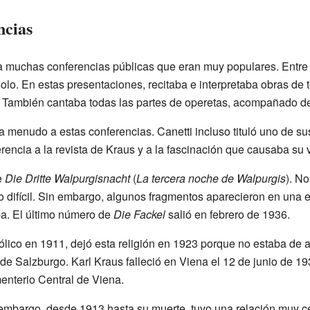
ncias
 muchas conferencias públicas que eran muy populares. Entre 
olo. En estas presentaciones, recitaba e interpretaba obras de
. También cantaba todas las partes de operetas, acompañado de
a menudo a estas conferencias. Canetti incluso tituló uno de su
erencia a la revista de Kraus y a la fascinación que causaba su 
e
Die Dritte Walpurgisnacht
(
La tercera noche de Walpurgis
). No
 difícil. Sin embargo, algunos fragmentos aparecieron en una ed
ba. El último número de
Die Fackel
salió en febrero de 1936.
lico en 1911, dejó esta religión en 1923 porque no estaba de 
 de Salzburgo. Karl Kraus falleció en Viena el 12 de junio de 
enterio Central de Viena.
 embargo, desde 1913 hasta su muerte, tuvo una relación muy c