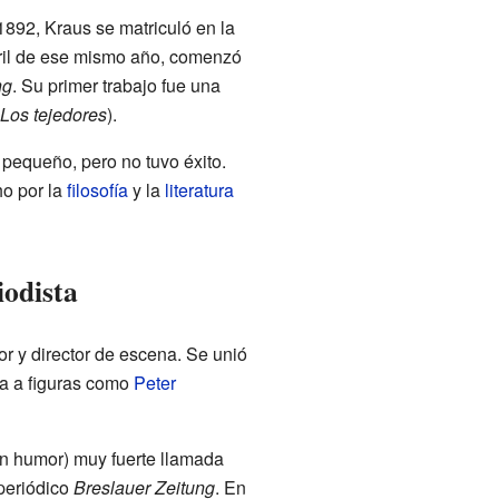
1892, Kraus se matriculó en la
bril de ese mismo año, comenzó
ng
. Su primer trabajo fue una
Los tejedores
).
 pequeño, pero no tuvo éxito.
ho por la
filosofía
y la
literatura
iodista
or y director de escena. Se unió
uía a figuras como
Peter
on humor) muy fuerte llamada
periódico
Breslauer Zeitung
. En