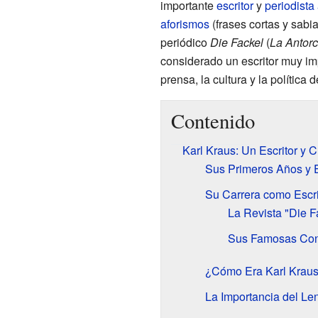
importante
escritor
y
periodista
aforismos
(frases cortas y sabi
periódico
Die Fackel
(
La Antor
considerado un escritor muy imp
prensa, la cultura y la política 
Contenido
Karl Kraus: Un Escritor y C
Sus Primeros Años y 
Su Carrera como Escrit
La Revista "Die F
Sus Famosas Con
¿Cómo Era Karl Krau
La Importancia del Le