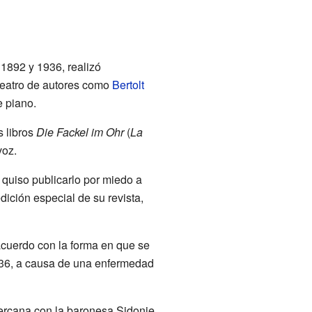
1892 y 1936, realizó
 teatro de autores como
Bertolt
 piano.
s libros
Die Fackel im Ohr
(
La
voz.
 quiso publicarlo por miedo a
ición especial de su revista,
acuerdo con la forma en que se
1936, a causa de una enfermedad
ercana con la baronesa Sidonie