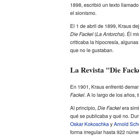
1898, escribió un texto llamad
el sionismo.
El 1 de abril de 1899, Kraus de
Die Fackel
(
La Antorcha
). Él m
criticaba la hipocresía, alguna
que no le gustaban.
La Revista "Die Fack
En 1901, Kraus enfrentó demand
Fackel
. A lo largo de los años,
Al principio,
Die Fackel
era simi
qué se publicaba y qué no. Dur
Oskar Kokoschka
y
Arnold Sch
forma irregular hasta 922 núm