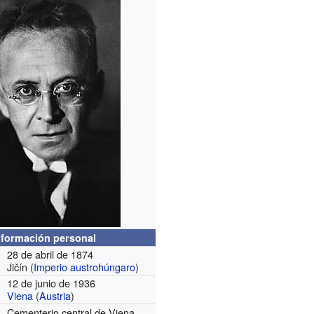
nformación personal
28 de abril de 1874
Jičín (
Imperio austrohúngaro
)
12 de junio de 1936
Viena
(
Austria
)
Cementerio central de Viena