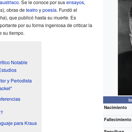
austriaco
. Se le conoce por sus
ensayos
,
as), obras de
teatro
y
poesía
. Fundó el
cha
), que publicó hasta su muerte. Es
ortante por su forma ingeniosa de criticar la
de su tiempo.
rítico Notable
Estudios
or y Periodista
ackel"
ferencias
I
Nacimiento
s?
Fallecimiento
nguaje para Kraus
Sepultura