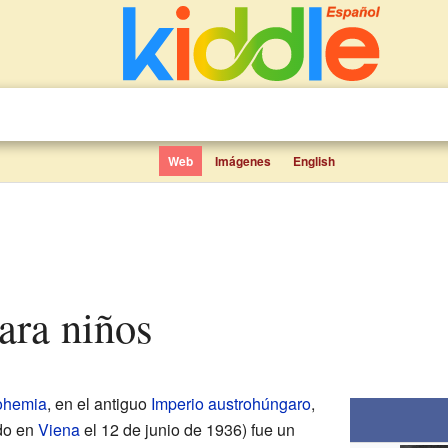
Web
Imágenes
English
para niños
ohemia
, en el antiguo
Imperio austrohúngaro
,
ido en
Viena
el 12 de junio de 1936) fue un