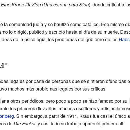
o
Eine Krone für Zion
(
Una corona para Sion
), donde criticaba l
jó la comunidad judía y se bautizó como católico. Ese mismo día
ismo lo dirigió, publicó y escribió hasta el día de su muerte. De
s ideas de la psicología, los problemas del gobierno de los
Habs
el"
as legales por parte de personas que se sintieron ofendidas p
 tuvo muchos más problemas legales por sus críticas.
lar a otros periódicos, pero poco a poco se hizo famoso por su
ante los primeros diez años, muchos escritores y artistas famo
önberg
. Sin embargo, a partir de 1911, Kraus fue casi el único a
eros de
Die Fackel
, y casi todo su trabajo apareció primero allí.