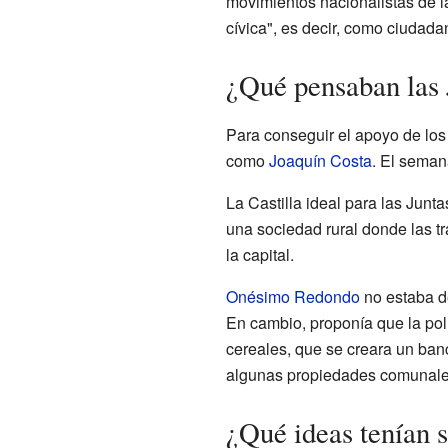
movimientos nacionalistas de l
cívica", es decir, como ciudada
¿Qué pensaban las 
Para conseguir el apoyo de lo
como
Joaquín Costa
. El seman
La Castilla ideal para las Junt
una sociedad rural donde las t
la capital.
Onésimo Redondo
no estaba de
En cambio, proponía que la polí
cereales, que se creara un banc
algunas propiedades comunale
¿Qué ideas tenían 