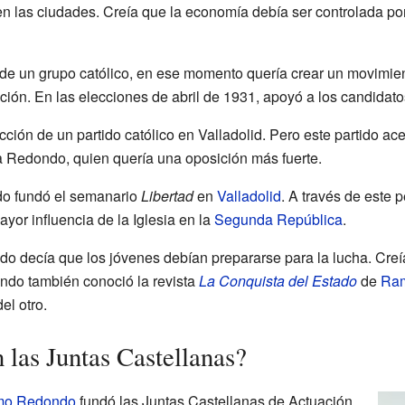
en las ciudades. Creía que la economía debía ser controlada po
de un grupo católico, en ese momento quería crear un movimien
cción. En las elecciones de abril de 1931, apoyó a los candidat
ión de un partido católico en Valladolid. Pero este partido ac
 Redondo, quien quería una oposición más fuerte.
do fundó el semanario
Libertad
en
Valladolid
. A través de este p
ayor influencia de la Iglesia en la
Segunda República
.
o decía que los jóvenes debían prepararse para la lucha. Creía
ndo también conoció la revista
La Conquista del Estado
de
Ram
el otro.
las Juntas Castellanas?
mo Redondo
fundó las Juntas Castellanas de Actuación