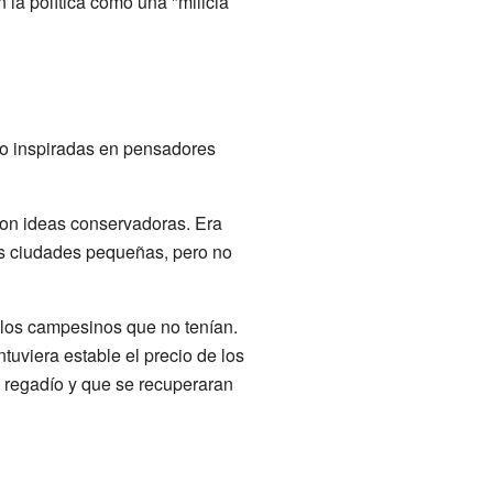
la política como una "milicia
po inspiradas en pensadores
 con ideas conservadoras. Era
las ciudades pequeñas, pero no
a los campesinos que no tenían.
tuviera estable el precio de los
e regadío y que se recuperaran