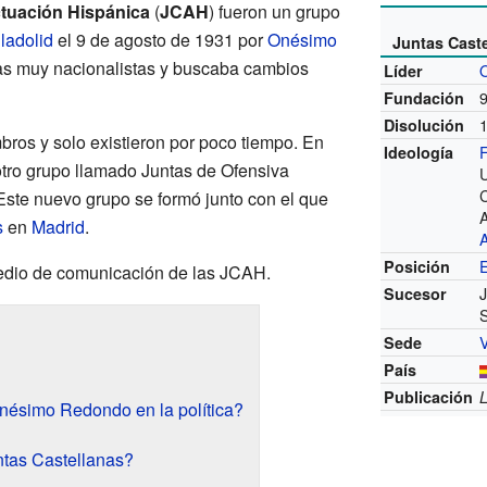
ctuación Hispánica
(
JCAH
) fueron un grupo
ladolid
el 9 de agosto de 1931 por
Onésimo
Juntas Cast
eas muy nacionalistas y buscaba cambios
Líder
Fundación
Disolución
ros y solo existieron por poco tiempo. En
Ideología
otro grupo llamado Juntas de Ofensiva
U
C
Este nuevo grupo se formó junto con el que
s
en
Madrid
.
Posición
edio de comunicación de las JCAH.
J
Sucesor
S
V
Sede
País
Publicación
L
nésimo Redondo en la política?
ntas Castellanas?