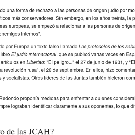
o una forma de rechazo a las personas de origen judío por moti
íticos más conservadores. Sin embargo, en los años treinta, la po
deas europeas, se empezó a relacionar a las personas de origen
nemigos internos".
do por Europa un texto falso llamado
Los protocolos de los sab
libro
El judío internacional
, que se publicó varias veces en Esp
artículos en
Libertad
: "El peligro..." el 27 de junio de 1931, y "E
a revolución rusa", el 28 de septiembre. En ellos, hizo comenta
os y socialistas. Otros líderes de las Juntas también hicieron co
io, Redondo proponía medidas para enfrentar a quienes conside
pre lograban identificar claramente a sus oponentes, lo que di
ivo de las JCAH?