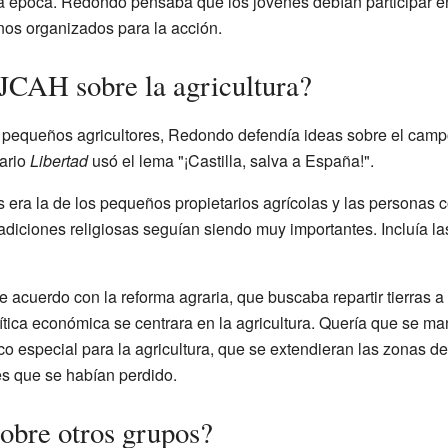
a época. Redondo pensaba que los jóvenes debían participar en 
nos organizados para la acción.
JCAH sobre la agricultura?
s pequeños agricultores, Redondo defendía ideas sobre el cam
ario
Libertad
usó el lema "¡Castilla, salva a España!".
as era la de los pequeños propietarios agrícolas y las personas
radiciones religiosas seguían siendo muy importantes. Incluía 
 acuerdo con la reforma agraria, que buscaba repartir tierras 
tica económica se centrara en la agricultura. Quería que se man
o especial para la agricultura, que se extendieran las zonas d
s que se habían perdido.
sobre otros grupos?