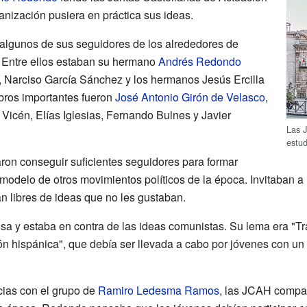
anización pusiera en práctica sus ideas.
algunos de sus seguidores de los alrededores de
. Entre ellos estaban su hermano
Andrés Redondo
a, Narciso García Sánchez y los hermanos Jesús Ercilla
mbros importantes fueron
José Antonio Girón de Velasco
,
icén, Elías Iglesias, Fernando Bulnes y Javier
Las 
estu
aron conseguir suficientes seguidores para formar
modelo de otros movimientos políticos de la época. Invitaban a 
an libres de ideas que no les gustaban.
osa y estaba en contra de las ideas comunistas. Su lema era "T
ión hispánica", que debía ser llevada a cabo por jóvenes con u
cias con el grupo de
Ramiro Ledesma Ramos
, las JCAH compa