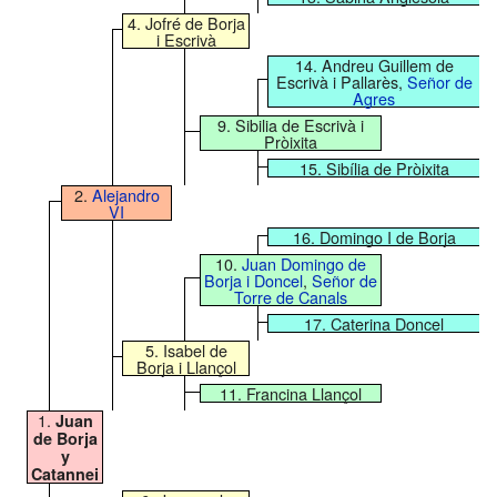
4. Jofré de Borja
i Escrivà
14. Andreu Guillem de
Escrivà i Pallarès,
Señor de
Agres
9. Sibilia de Escrivà i
Pròixita
15. Sibília de Pròixita
2.
Alejandro
VI
16. Domingo I de Borja
10.
Juan Domingo de
Borja i Doncel
,
Señor de
Torre de Canals
17. Caterina Doncel
5. Isabel de
Borja i Llançol
11. Francina Llançol
1.
Juan
de Borja
y
Catannei