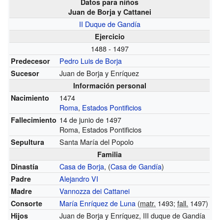
Datos para niños
Juan de Borja y Cattanei
II Duque de Gandía
Ejercicio
1488 - 1497
Pedro Luis de Borja
Predecesor
Juan de Borja y Enríquez
Sucesor
Información personal
1474
Nacimiento
Roma
,
Estados Pontificios
14 de junio de 1497
Fallecimiento
Roma, Estados Pontificios
Santa María del Popolo
Sepultura
Familia
Casa de Borja
, (
Casa de Gandía
)
Dinastía
Alejandro VI
Padre
Vannozza dei Cattanei
Madre
María Enríquez de Luna
(
matr.
1493;
fall.
1497)
Consorte
Juan de Borja y Enríquez, III duque de Gandía
Hijos