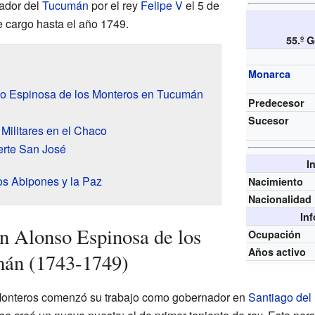
ador del
Tucumán
por el rey
Felipe V
el 5 de
 cargo hasta el año 1749.
55.º 
Monarca
so Espinosa de los Monteros en Tucumán
Predecesor
Sucesor
ilitares en el Chaco
erte San José
I
os Abipones y la Paz
Nacimiento
Nacionalidad
In
n Alonso Espinosa de los
Ocupación
Años activo
án (1743-1749)
Monteros comenzó su trabajo como gobernador en
Santiago del