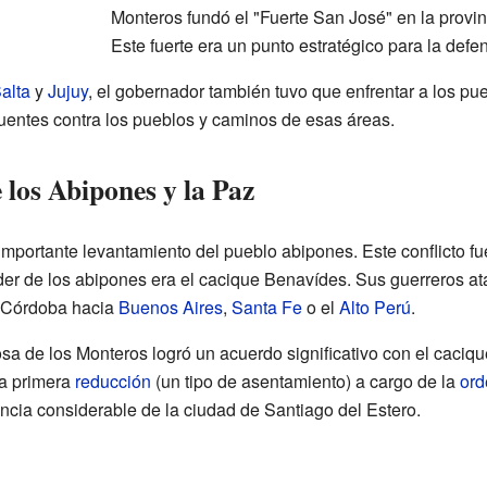
Monteros fundó el "Fuerte San José" en la provin
Este fuerte era un punto estratégico para la defensa
alta
y
Jujuy
, el gobernador también tuvo que enfrentar a los pu
uentes contra los pueblos y caminos de esas áreas.
 los Abipones y la Paz
mportante levantamiento del pueblo abipones. Este conflicto fu
líder de los abipones era el cacique Benavídes. Sus guerreros a
 Córdoba hacia
Buenos Aires
,
Santa Fe
o el
Alto Perú
.
osa de los Monteros logró un acuerdo significativo con el caci
la primera
reducción
(un tipo de asentamiento) a cargo de la
ord
ncia considerable de la ciudad de Santiago del Estero.