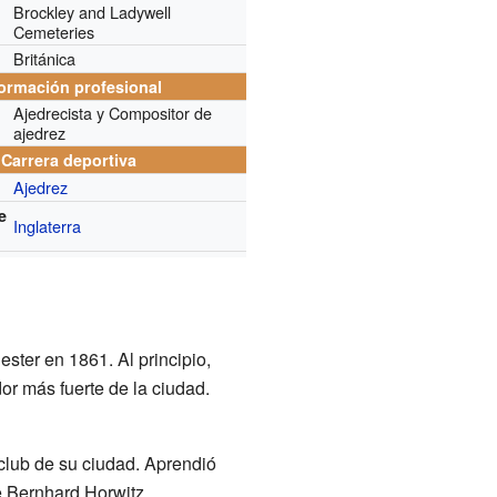
Brockley and Ladywell
Cemeteries
Británica
formación profesional
Ajedrecista y Compositor de
ajedrez
Carrera deportiva
Ajedrez
e
Inglaterra
ster en 1861. Al principio,
or más fuerte de la ciudad.
 club de su ciudad. Aprendió
e Bernhard Horwitz.