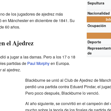
Sepultura
Nacionalidad
no de los jugadores de ajedrez más
In
ió en Mánchester en diciembre de 1841. Su
Ocupación
 de 60 años.
en el Ajedrez
Deporte
Representant
de
ió a jugar a las damas. Pero a los 17 o 18
bles partidas de
Paul Morphy
en Europa.
r al ajedrez.
Blackburne se unió al Club de Ajedrez de Manche
perdió una partida contra Eduard Pindar, el jugad
Pero poco después, Blackburne lo venció.
Al año siguiente, se convirtió en el campeón del
mucho sobre la teoría de los finales de partida d