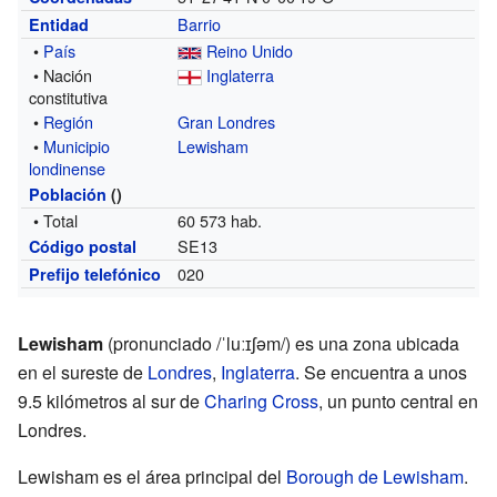
Barrio
Entidad
•
País
Reino Unido
• Nación
Inglaterra
constitutiva
•
Región
Gran Londres
•
Municipio
Lewisham
londinense
Población
()
• Total
60 573 hab.
SE13
Código postal
020
Prefijo telefónico
Lewisham
(pronunciado /ˈluːɪʃəm/) es una zona ubicada
en el sureste de
Londres
,
Inglaterra
. Se encuentra a unos
9.5 kilómetros al sur de
Charing Cross
, un punto central en
Londres.
Lewisham es el área principal del
Borough de Lewisham
.