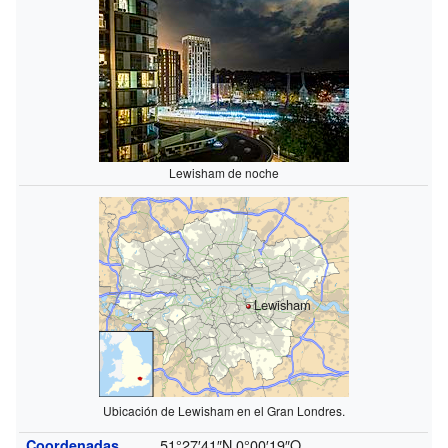
Lewisham de noche
Lewisham
Ubicación de Lewisham en el Gran Londres.
51°27′41″N
0°00′19″O
Coordenadas