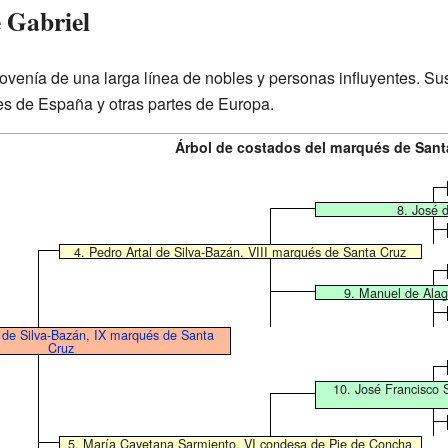
 Gabriel
ovenía de una larga línea de nobles y personas influyentes. Su
s de España y otras partes de Europa.
Árbol de costados del marqués de Sant
8. José 
4. Pedro Artal de Silva-Bazán, VIII marqués de Santa Cruz
9. Manuel de Alag
 de Silva-Bazán, IX marqués de Santa
Cruz
10. José Francisco 
5. María Cayetana Sarmiento, VI condesa de Pie de Concha