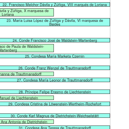
22. Francisco Melchor Dávila y Zúñiga, VIII marqués de Loriana
vila y Zúñiga, X marquesa de
Loriana
23. María Luisa López de Zúñiga y Dávila, VI marquesa de
Baides
24. Conde Francisco José de Waldstein-Wartenberg
sco de Paula de Waldstein-
Wartenberg
25. Condesa María Marketa Czernin
26. Conde Franz Wenzel de Trauttmansdorff
hanna de Trauttmansdorff
27. Condesa María Leonor de Trauttmansdorff
28. Príncipe Felipe Erasmo de Liechtenstein
Manuel de Liechtenstein
29. Condesa Cristina de Löwenstein-Wertheim-Rochefort
30. Conde Karl Magnus de Dietrichstein-Weichselstätt
Ana Antonia de Dietrichstein
31. Condesa Ana Teresa de Trauttmansdorff