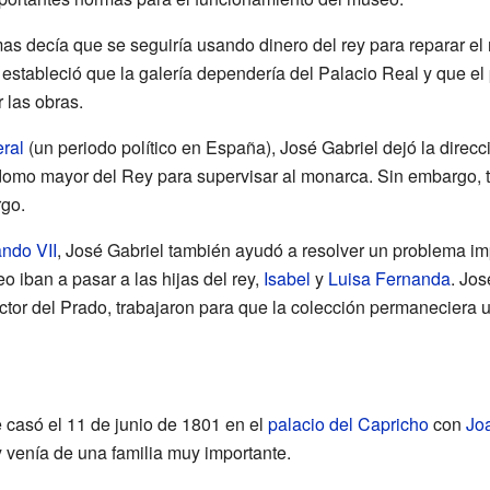
as decía que se seguiría usando dinero del rey para reparar el
stableció que la galería dependería del Palacio Real y que el pi
 las obras.
eral
(un periodo político en España), José Gabriel dejó la direc
mo mayor del Rey para supervisar al monarca. Sin embargo, tr
rgo.
ndo VII
, José Gabriel también ayudó a resolver un problema im
o iban a pasar a las hijas del rey,
Isabel
y
Luisa Fernanda
. Jos
ector del Prado, trabajaron para que la colección permaneciera 
 casó el 11 de junio de 1801 en el
palacio del Capricho
con
Joa
 y venía de una familia muy importante.