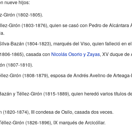
on nueve hijos:
ez-Girón (1802-1805).
llez-Girón (1803-1876), quien se casó con Pedro de Alcántara 
a.
ilva-Bazán (1804-1823), marqués del Viso, quien falleció en e
 (1806-1865), casada con
Nicolás Osorio y Zayas
, XV duque de 
rón (1807-1810).
éllez-Girón (1808-1879), esposa de Andrés Avelino de Arteaga-
Bazán y Téllez-Girón (1815-1889), quien heredó varios títulos d
ón (1820-1874), III condesa de Osilo, casada dos veces.
Téllez-Girón (1826-1896), IX marqués de Arcicóllar.