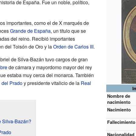
historia de España. Fue un noble, político,
ulos importantes, como el de X marqués de
veces
Grande de España
, un título que se
adas del reino. Recibió importantes
n del Toisón de Oro y la
Orden de Carlos III
.
briel de Silva-Bazán tuvo cargos de gran
mbre
de cámara y mayordomo mayor del rey
 que estaba muy cerca del monarca. También
 del Prado
y presidente vitalicio de la
Real
I
Nombre de
nacimiento
Nacimiento
e Silva-Bazán?
Fallecimiento
Prado
Nacionalidad