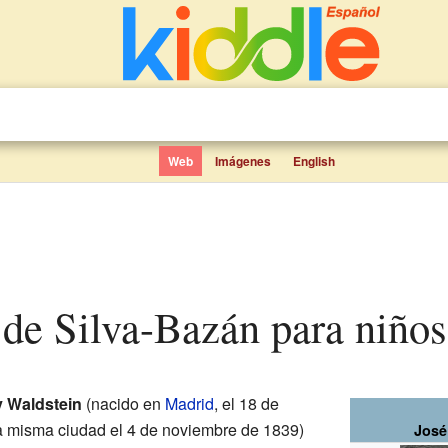
Web
Imágenes
English
l de Silva-Bazán para niños
y Waldstein
(nacido en
Madrid
, el 18 de
la misma ciudad el 4 de noviembre de 1839)
José