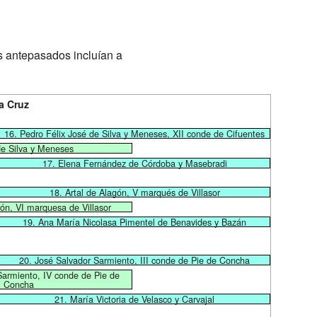
s antepasados incluían a
a Cruz
16. Pedro Félix José de Silva y Meneses, XII conde de Cifuentes
de Silva y Meneses
17. Elena Fernández de Córdoba y Masebradi
18. Artal de Alagón, V marqués de Villasor
ón, VI marquesa de Villasor
19. Ana María Nicolasa Pimentel de Benavides y Bazán
20. José Salvador Sarmiento, III conde de Pie de Concha
Sarmiento, IV conde de Pie de
Concha
21. María Victoria de Velasco y Carvajal