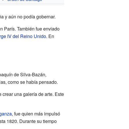
ña y aún no podía gobernar.
n París. También fue enviado
rge IV del Reino Unido
. En
Joaquín de Silva-Bazán,
irlas, como se había pensado.
 crear una galería de arte. Este
aganza
, fue quien más impulsó
asta 1820. Durante su tiempo