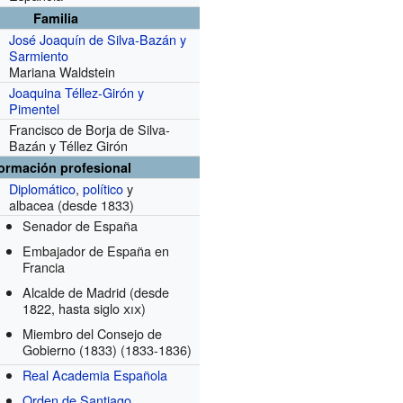
Familia
José Joaquín de Silva-Bazán y
Sarmiento
Mariana Waldstein
Joaquina Téllez-Girón y
Pimentel
Francisco de Borja de Silva-
Bazán y Téllez Girón
formación profesional
Diplomático
,
político
y
albacea
(desde 1833)
Senador de España
Embajador de España en
Francia
Alcalde de Madrid
(desde
1822, hasta siglo
xix
)
Miembro del Consejo de
Gobierno (1833)
(1833-1836)
Real Academia Española
Orden de Santiago