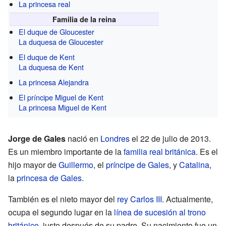
La princesa real
Familia de la reina
El duque de Gloucester
La duquesa de Gloucester
El duque de Kent
La duquesa de Kent
La princesa Alejandra
El príncipe Miguel de Kent
La princesa Miguel de Kent
Jorge de Gales
nació en
Londres
el 22 de julio de 2013.
Es un miembro importante de la
familia real británica
. Es el
hijo mayor de
Guillermo
, el
príncipe de Gales
, y
Catalina
,
la
princesa de Gales
.
También es el nieto mayor del
rey
Carlos III
. Actualmente,
ocupa el segundo lugar en la
línea de sucesión al trono
británico
, justo después de su padre. Su nacimiento fue un