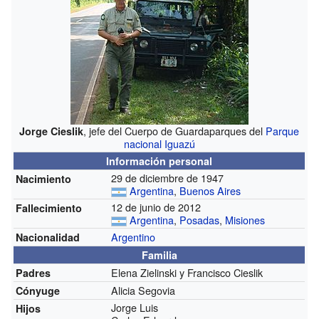
, jefe del Cuerpo de Guardaparques del
Parque
Jorge Cieslik
nacional Iguazú
Información personal
29 de diciembre de 1947
Nacimiento
Argentina
,
Buenos Aires
12 de junio de 2012
Fallecimiento
Argentina
,
Posadas
,
Misiones
Argentino
Nacionalidad
Familia
Elena Zielinski y Francisco Cieslik
Padres
Alicia Segovia
Cónyuge
Jorge Luis
Hijos